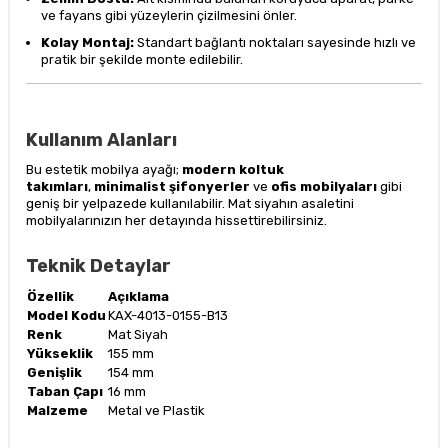
ve fayans gibi yüzeylerin çizilmesini önler.
Kolay Montaj:
Standart bağlantı noktaları sayesinde hızlı ve
pratik bir şekilde monte edilebilir.
Kullanım Alanları
Bu estetik mobilya ayağı;
modern koltuk
takımları
,
minimalist şifonyerler
ve
ofis mobilyaları
gibi
geniş bir yelpazede kullanılabilir. Mat siyahın asaletini
mobilyalarınızın her detayında hissettirebilirsiniz.
Teknik Detaylar
Özellik
Açıklama
Model Kodu
KAX-4013-0155-B13
Renk
Mat Siyah
Yükseklik
155 mm
Genişlik
154 mm
Taban Çapı
16 mm
Malzeme
Metal ve Plastik