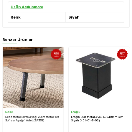
Ürün Açıklaması
Renk
Siyah
Benzer Ürünler
%
10
%
17
İndirim
İndirim
Sese
Eroğlu
Sese Metal Sofra Ayağı 25cm Metal Yer
Eroğlu Düz Metal Ayak 40x40mm 5cm
Sofrası Ayağı 1 Adet (EA378)
Siyah (401-01-5-02)