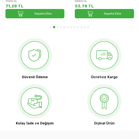
79,20
TL
64,80
TL
71,28
TL
53,78
TL
Sepete Ekle
Sepete Ekle
Güvenli Ödeme
Ücretsiz Kargo
Kolay İade ve Değişim
Orjinal Ürün