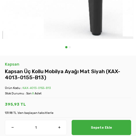
Kapsan
Kapsan Üç Kollu Mobilya Ayağı Mat Siyah (KAX-
4013-0155-B13)
Ürün Kodu :
KAX-4013-0155-B13
Stok Durumu : Son
8
Adet
395,93
TL
131.98 TL 'den başlayan taksitlerle
Sepete Ekle