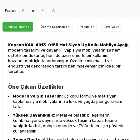
Paylaş :
Ürün Açıklaması
Ödeme Seçenekleri
Yorumlar
Tavsiye Et
Kapsan KAX-4013-0155 Mat Siyah Üç Kollu Mobilya Ayağı
,
modern tasarımı ve dayanıklı yapısıyla mobilyalarınıza hem
estetik bir dokunuş hem de uzun ömürlü bir kullanım
kazandırmak için tasarlanmıştır. Özellikle minimalist ve
endüstriyel dekorasyon tarzını benimseyenler için ideal bir
tercihtir.
Öne Çıkan Özellikler
Modern ve Şık Tasarım:
Üç kollu formu ve mat siyah
kaplamasıyla mobilyalarınıza lüks ve çağdaş bir görünüm
katar.
Yüksek Dayanıklılık:
Metal ve plastik bileşenlerin
kombinasyonu sayesinde yüksek taşıma kapasitesine
sahiptir. Koltuk, dolap, komodin ve TV üniteleri için güvenle
kullanılabilir.
Zemin Dostu:
Alt kısmında bulunan koruyucu aparat, parke