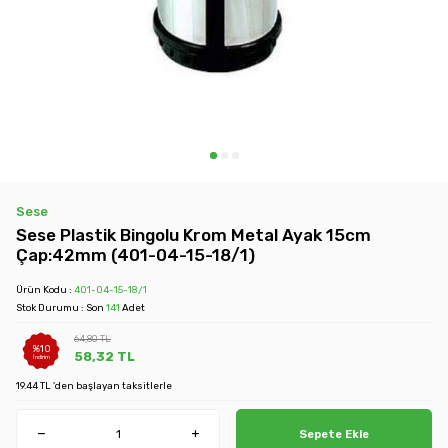
Sese
Sese Plastik Bingolu Krom Metal Ayak 15cm
Çap:42mm (401-04-15-18/1)
Ürün Kodu :
401-04-15-18/1
Stok Durumu : Son
141
Adet
64,80
TL
%
10
58,32
TL
İndirim
19.44 TL 'den başlayan taksitlerle
Sepete Ekle