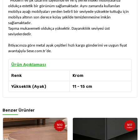
*Modern ve şık tasarımı sayesinde ev ve iş yerlerindeki mobilyalarda
oldukça estetik bir görünüm sağlamaktadır. Aynı zamanda kullanılan
mobilya ayağı mobilyaları yerden belirli bir seviyede yüksekte tuttuğu için
mobilya altının son derece kolay şekilde temizlenmesine imkân
sağlamaktadır.
Taşıma mukavemeti oldukça yüksektir. Dayanıklılık seviyesi üst
seviyelerdedir.
İhtiyacınıza göre metal ayak çeşitleri hızlı kargo gönderimi ve uygun fiyat
avantajıyla Sese.com.tr'de.
Ürün Açıklaması
Renk
Krom
Yükseklik (Ayak)
11 - 15 cm
Benzer Ürünler
%
10
%
17
İndirim
İndirim