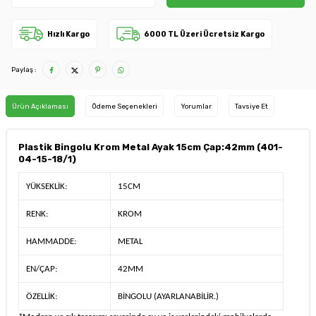
Hızlı Kargo
6000 TL Üzeri Ücretsiz Kargo
Paylaş :
Ürün Açıklaması
Ödeme Seçenekleri
Yorumlar
Tavsiye Et
Plastik Bingolu Krom Metal Ayak 15cm Çap:42mm (401-
04-15-18/1)
YÜKSEKLİK:
15CM
RENK:
KROM
HAMMADDE:
METAL
EN/ÇAP:
42MM
ÖZELLİK:
BİNGOLU (AYARLANABİLİR.)