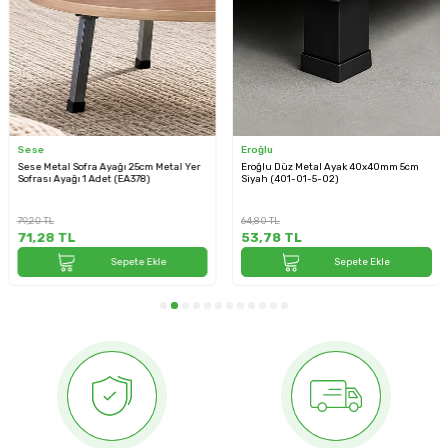
Sese
Eroğlu
Sese Metal Sofra Ayağı 25cm Metal Yer
Eroğlu Düz Metal Ayak 40x40mm 5cm
Sofrası Ayağı 1 Adet (EA378)
Siyah (401-01-5-02)
79,20
TL
64,80
TL
71,28
TL
53,78
TL
Sepete Ekle
Sepete Ekle