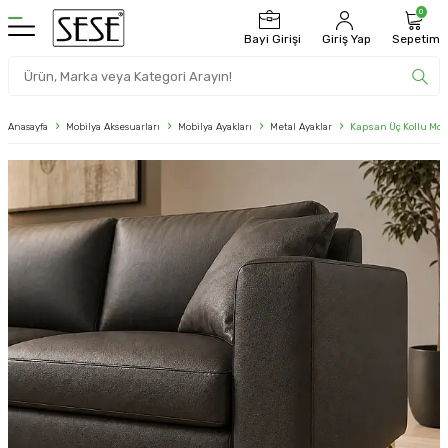
0
Bayi Girişi
Giriş Yap
Sepetim
Anasayfa
Mobilya Aksesuarları
Mobilya Ayakları
Metal Ayaklar
Kapsan Üç Kollu Mob