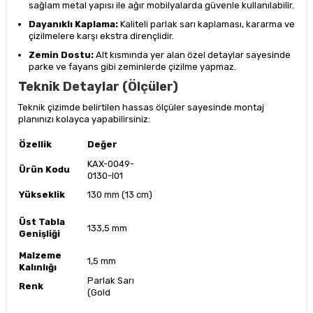
sağlam metal yapısı ile ağır mobilyalarda güvenle kullanılabilir.
Dayanıklı Kaplama:
Kaliteli parlak sarı kaplaması, kararma ve
çizilmelere karşı ekstra dirençlidir.
Zemin Dostu:
Alt kısmında yer alan özel detaylar sayesinde
parke ve fayans gibi zeminlerde çizilme yapmaz.
Teknik Detaylar (Ölçüler)
Teknik çizimde belirtilen hassas ölçüler sayesinde montaj
planınızı kolayca yapabilirsiniz:
Özellik
Değer
KAX-0049-
Ürün Kodu
0130-I01
Yükseklik
130 mm (13 cm)
Üst Tabla
133,5 mm
Genişliği
Malzeme
1,5 mm
Kalınlığı
Parlak Sarı
Renk
(Gold