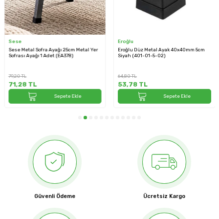
Sese
Eroğlu
Sese Metal Sofra Ayağı 25cm Metal Yer
Eroğlu Düz Metal Ayak 40x40mm 5cm
Sofrası Ayağı 1 Adet (EA378)
Siyah (401-01-5-02)
79,20
TL
64,80
TL
71,28
TL
53,78
TL
Sepete Ekle
Sepete Ekle
Güvenli Ödeme
Ücretsiz Kargo