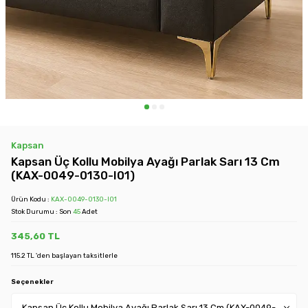
Kapsan
Kapsan Üç Kollu Mobilya Ayağı Parlak Sarı 13 Cm
(KAX-0049-0130-I01)
Ürün Kodu :
KAX-0049-0130-I01
Stok Durumu : Son
45
Adet
345,60
TL
115.2 TL 'den başlayan taksitlerle
Seçenekler