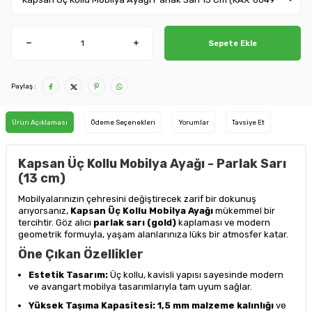
Sepete Ekle
Paylaş :
Ürün Açıklaması
Ödeme Seçenekleri
Yorumlar
Tavsiye Et
Kapsan Üç Kollu Mobilya Ayağı - Parlak Sarı
(13 cm)
Mobilyalarınızın çehresini değiştirecek zarif bir dokunuş
arıyorsanız,
Kapsan Üç Kollu Mobilya Ayağı
mükemmel bir
tercihtir. Göz alıcı
parlak sarı (gold)
kaplaması ve modern
geometrik formuyla, yaşam alanlarınıza lüks bir atmosfer katar.
Öne Çıkan Özellikler
Estetik Tasarım:
Üç kollu, kavisli yapısı sayesinde modern
ve avangart mobilya tasarımlarıyla tam uyum sağlar.
Yüksek Taşıma Kapasitesi:
1,5 mm malzeme kalınlığı
ve