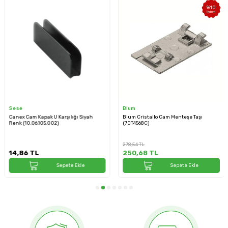
%
10
İndirim
Sese
Blum
Canex Cam Kapak U Karşılığı Siyah
Blum Cristallo Cam Menteşe Taşı
Renk (10.06.105.002)
(70T4568C)
278,54
TL
14,86
TL
250,68
TL
Sepete Ekle
Sepete Ekle