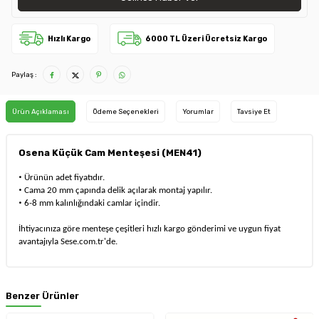
Hızlı Kargo
6000 TL Üzeri Ücretsiz Kargo
Paylaş :
Ürün Açıklaması
Ödeme Seçenekleri
Yorumlar
Tavsiye Et
Osena Küçük Cam Menteşesi (MEN41)
·
Ürünün adet fiyatıdır.
·
Cama 20 mm çapında delik açılarak montaj yapılır.
·
6-8 mm kalınlığındaki camlar içindir.
İhtiyacınıza göre menteşe çeşitleri hızlı kargo gönderimi ve uygun fiyat
avantajıyla Sese.com.tr'de.
Benzer Ürünler