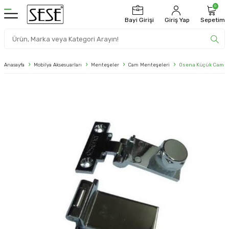
0
Bayi Girişi
Giriş Yap
Sepetim
Anasayfa
Mobilya Aksesuarları
Menteşeler
Cam Menteşeleri
Osena Küçük Cam M