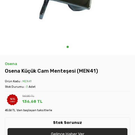
Osena
Osena Küçük Cam Menteşesi (MEN41)
Ürün Kodu :
MEN41
Stok Durumu :
0
Adet
160,80
TL
%
15
136,68
TL
İndirim
45.56 TL 'den başlayan taksitlerle
Stok Sorunuz
Gelince Haber Ver