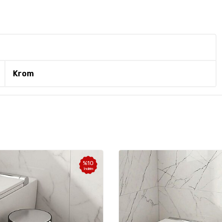
Krom
%
10
İndirim