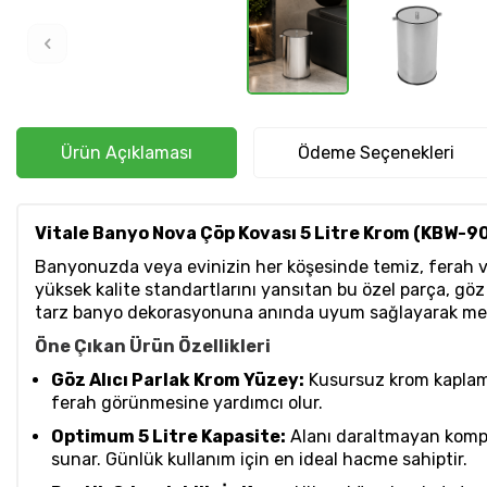
Ürün Açıklaması
Ödeme Seçenekleri
Vitale Banyo Nova Çöp Kovası 5 Litre Krom (KBW-9
Banyonuzda veya evinizin her köşesinde temiz, ferah v
yüksek kalite standartlarını yansıtan bu özel parça, göz a
tarz banyo dekorasyonuna anında uyum sağlayarak mekanı
Öne Çıkan Ürün Özellikleri
Göz Alıcı Parlak Krom Yüzey:
Kusursuz krom kaplamas
ferah görünmesine yardımcı olur.
Optimum 5 Litre Kapasite:
Alanı daraltmayan kompak
sunar. Günlük kullanım için en ideal hacme sahiptir.