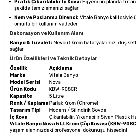
Pratik Çıkarılabilir İç Kova:
Hijyeni ön planda tutan t
şekilde temizlemenizi sağlar.
Nem ve Paslanma Direnci:
Vitale Banyo kalitesiyle 
ömürlü bir kullanım vadeder.
Dekorasyon ve Kullanım Alanı
Banyo & Tuvalet:
Mevcut krom bataryalarınız, duş set
sağlar.
Ürün Özellikleri ve Teknik Detaylar
Özellik
Açıklama
Marka
Vitale Banyo
Model Serisi
Nova
Ürün Kodu
KBW-908CR
Kapasite
5 Litre
Renk / Kaplama
Parlak Krom (Chrome)
Tasarım Tipi
Modern / Silindirik Gövde
İç Kova
Çıkarılabilir, Yıkanabilir Siyah Plastik 
Vitale Banyo Nova 5 Lt Krom Çöp Kovası (KBW-908
yaşam alanınızdaki profesyonel dokunuşu hissedin!