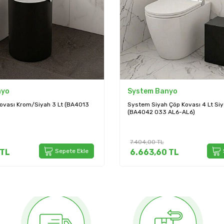
nyo
System Banyo
ovası Krom/Siyah 3 Lt (BA4013
System Siyah Çöp Kovası 4 Lt Si
(BA4042 033 AL6-AL6)
7.404,00
TL
TL
Sepete Ekle
6.663,60
TL