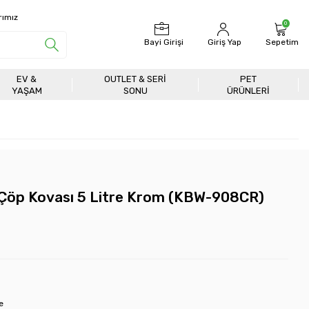
rımız
0
Bayi Girişi
Giriş Yap
Sepetim
EV &
OUTLET & SERI
PET
YAŞAM
SONU
ÜRÜNLERİ
 Çöp Kovası 5 Litre Krom (KBW-908CR)
e