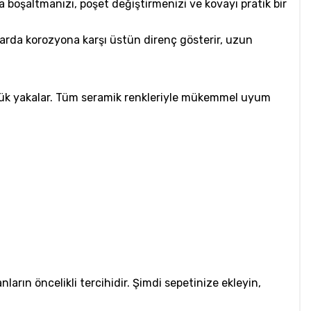
ca boşaltmanızı, poşet değiştirmenizi ve kovayı pratik bir
nlarda korozyona karşı üstün direnç gösterir, uzun
nlük yakalar. Tüm seramik renkleriyle mükemmel uyum
arın öncelikli tercihidir. Şimdi sepetinize ekleyin,