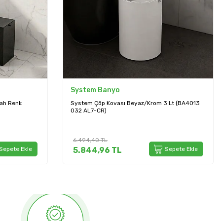
System Banyo
yah Renk
System Çöp Kovası Beyaz/Krom 3 Lt (BA4013
032 AL7-CR)
6.494,40
TL
Sepete Ekle
5.844,96
TL
Sepete Ekle