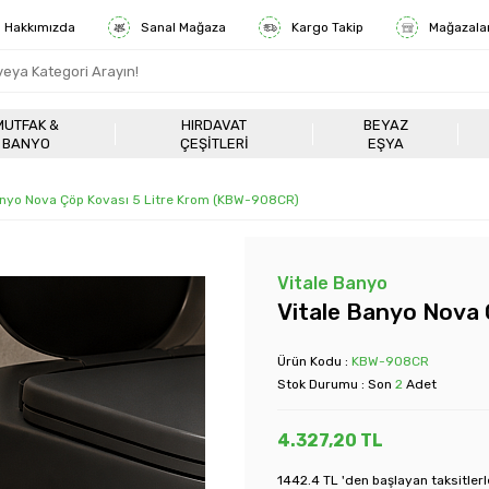
Hakkımızda
Sanal Mağaza
Kargo Takip
Mağazala
MUTFAK &
HIRDAVAT
BEYAZ
BANYO
ÇEŞITLERI
EŞYA
anyo Nova Çöp Kovası 5 Litre Krom (KBW-908CR)
Vitale Banyo
Vitale Banyo Nova
Ürün Kodu :
KBW-908CR
Stok Durumu : Son
2
Adet
4.327,20
TL
1442.4 TL 'den başlayan taksitlerl