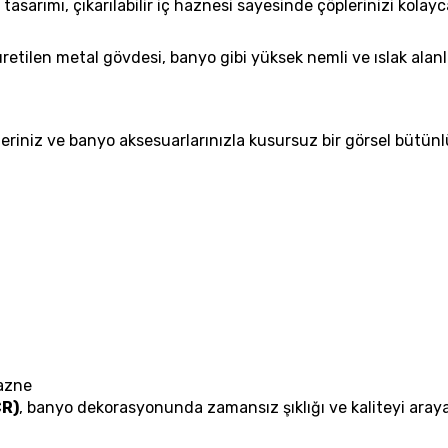
asarımı, çıkarılabilir iç haznesi sayesinde çöplerinizi kolay
üretilen metal gövdesi, banyo gibi yüksek nemli ve ıslak ala
leriniz ve banyo aksesuarlarınızla kusursuz bir görsel bütü
Hazne
CR)
, banyo dekorasyonunda zamansız şıklığı ve kaliteyi arayanl