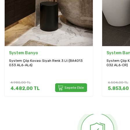
System Banyo
System Ba
System Çöp Kovası Siyah Renk 3 Lt (BA4013
System Çöp K
033 AL6-AL6)
032 AL6-CR)
4.980,00
TL
6.504,00
TL
4.482,00
TL
Sepete Ekle
5.853,60