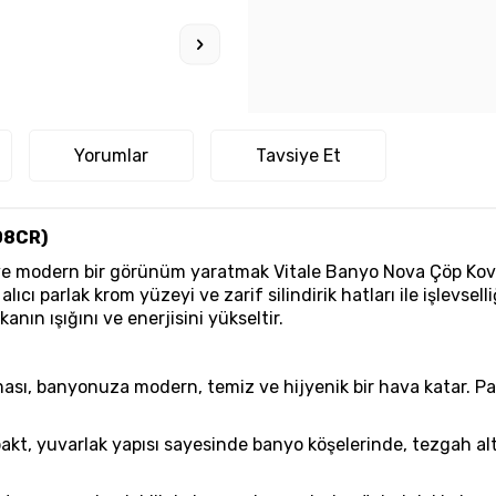
Yorumlar
Tavsiye Et
08CR)
e modern bir görünüm yaratmak Vitale Banyo Nova Çöp Kovası
lıcı parlak krom yüzeyi ve zarif silindirik hatları ile işlevse
n ışığını ve enerjisini yükseltir.
ı, banyonuza modern, temiz ve hijyenik bir hava katar. Parl
t, yuvarlak yapısı sayesinde banyo köşelerinde, tezgah alt