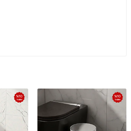
%
10
%
10
İndirim
İndirim