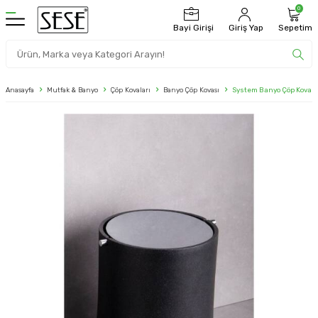
0
Bayi Girişi
Giriş Yap
Sepetim
Anasayfa
Mutfak & Banyo
Çöp Kovaları
Banyo Çöp Kovası
System Banyo Çöp Kovası