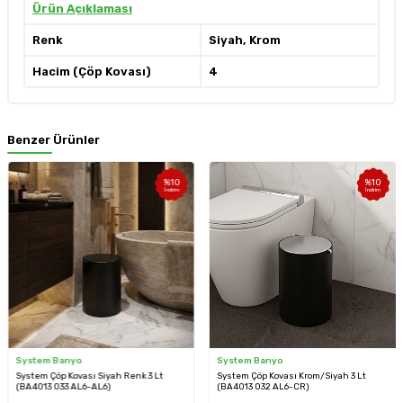
Ürün Açıklaması
Renk
Siyah, Krom
Hacim (Çöp Kovası)
4
Benzer Ürünler
%
10
%
10
İndirim
İndirim
System Banyo
System Banyo
System Çöp Kovası Siyah Renk 3 Lt
System Çöp Kovası Krom/Siyah 3 Lt
(BA4013 033 AL6-AL6)
(BA4013 032 AL6-CR)