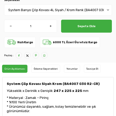
Seçenekler
Sepete Ekle
Hızlı Kargo
6000 TL Üzeri Ücretsiz Kargo
Paylaş :
Ürün Açıklaması
Ödeme Seçenekleri
Yorumlar
Tavsiye Et
System Çöp Kovası Siyah Krom (BA4007 030 R2-CR)
Yükseklik x Derinlik x Genişlik
247 x 225 x 225
mm
* Materyal : Zamak – Pirinç
* %100 Yerli Üretim
* Ürünümüz dayanıklı, sağlam, kolay temizlenebilir ve şık
görünümlüdür.