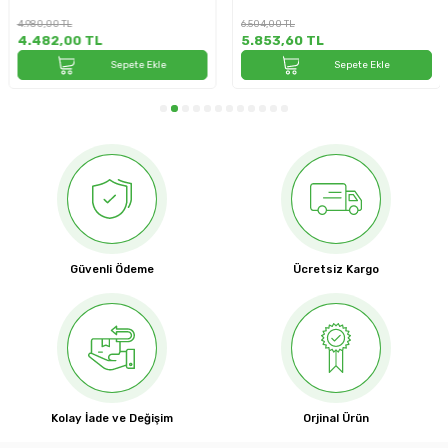
4.980,00
TL
6.504,00
TL
4.482,00
TL
5.853,60
TL
Sepete Ekle
Sepete Ekle
Güvenli Ödeme
Ücretsiz Kargo
Kolay İade ve Değişim
Orjinal Ürün