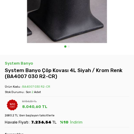
System Banyo
System Banyo Çöp Kovası 4L Siyah / Krom Renk
(BA4007 030 R2-CR)
Ürün Kodu :
BA4007 030 R2-CR
Stok Durumu : Son
2
Adet
8.934,00
TL
%
10
8.040,60
TL
İndirim
2680.2 TL 'den başlayan taksitlerle
Havale Fiyatı :
7.236,54
TL
%10
İndirim