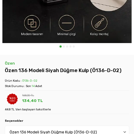
Özen
Özen 136 Modeli Siyah Düğme Kulp (Ö136-D-02)
Ürün Kodu :
Ö136-D-02
Stok Durumu : Son
14
Adet
168,00
TL
%
20
134,40
TL
İndirim
44.8 TL 'den başlayan taksitlerle
Seçenekler