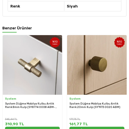
Renk
Siyah
Benzer Ürünler
%
10
%
10
İndirim
İndirim
System
System
System Düğme Mobilya Kulbu Antik
System Düğme Mobilya Kulbu Antik
Renk 8mm Kulp (SY8774 0008 ABM-
Renk 20mm Kulp (SY1973 0020 ABM)
ABM)
345,44
TL
179,75
TL
310,90
TL
161,77
TL