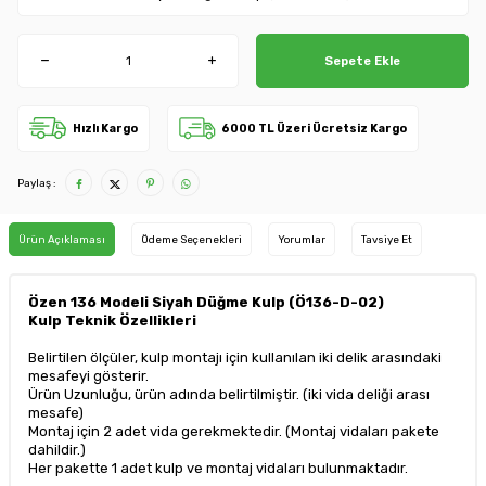
Sepete Ekle
Hızlı Kargo
6000 TL Üzeri Ücretsiz Kargo
Paylaş :
Ürün Açıklaması
Ödeme Seçenekleri
Yorumlar
Tavsiye Et
Özen 136 Modeli Siyah Düğme Kulp (Ö136-D-02)
Kulp Teknik Özellikleri
Belirtilen ölçüler, kulp montajı için kullanılan iki delik arasındaki
mesafeyi gösterir.
Ürün Uzunluğu, ürün adında belirtilmiştir. (iki vida deliği arası
mesafe)
Montaj için 2 adet vida gerekmektedir. (Montaj vidaları pakete
dahildir.)
Her pakette 1 adet kulp ve montaj vidaları bulunmaktadır.