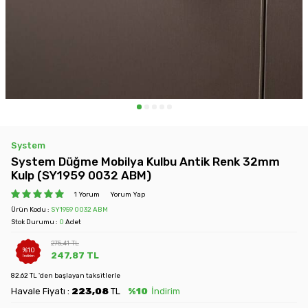
System
System Düğme Mobilya Kulbu Antik Renk 32mm
Kulp (SY1959 0032 ABM)
1 Yorum
Yorum Yap
Ürün Kodu :
SY1959 0032 ABM
Stok Durumu :
0
Adet
275,41
TL
%
10
247,87
TL
İndirim
82.62 TL 'den başlayan taksitlerle
Havale Fiyatı :
223,08
TL
%10
İndirim