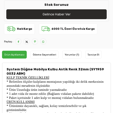
Stok Sorunuz
Gelince Haber Ver
Hızlı Kargo
6000 TL Üzeri Ücretsiz Kargo
Paylaş :
Ürün Açıklaması
Ödeme Seçenekleri
Yorumlar (1)
Tavsiye Et
System Düğme Mobilya Kulbu Antik Renk 32mm (SY1959
0032 ABM)
KULP TEKNİK ÖZELLİKLERİ
* Belirtilen ölçüler kulpların montajının yapıldığı iki delik merkezinin
arasındaki mesafenin ölçüsüdür.
* Ürün Uzunluğu ürün isminde yazmaktadır.
* 1 adet vida ile monte edilir. (Bağlantı vidaları pakete dahildir)
* Paket içerisinde 1 adet kulp ve montaj vidaları bulunmaktadır.
ÜRÜN KULLANIMI
* Ürünümüz dayanıklı, sağlam, kolay temizlenebilir ve şık
görünümlüdür.