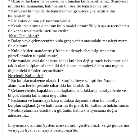
* Uzun yıllar kararma ve soyulma olmadan kullanabilirsiniz. (Kimyasal
ürünler kullanmadan, hafif nemli bir bez ile temizlenmelidir.)
* Kimyasal bir madde ile temizlenmediği sürece çok uzun yıllar
kullanılabilir.
* Ele kolay oturan şık tasarımı vardır.
* Kendi imalatımız olan tüm kulp modellerimiz 50 yılı aşkın tecrübemiz
ile kendi tesisimizde üretilmektedir.
Nasıl Ölçü Alınır?
* Dolap veya çekmecenizin vida giriş yerleri arasındaki mesafeyi metre
ile ölçünüz.
* Kulp ölçüleri standarttır. (Ürüne ait detaylı ebat bilgisine ürün
görsellerinden ulaşabilirsiniz)
* Öte yandan, eski dolaplarınızdaki kulpları değiştirmek istiyorsanız da
takılı olan kulpları sökerek iki delik arası mesafeyi ölçüp ona uygun
ölçülerdeki ürünleri seçmelisiniz.
Nerelerde Kullanılır?
* Bu kulplar malzeme olarak 1. Sınıf kaliteye sahiptirler. Yaşam
alanınızın her köşesinde rahatlıkla kullanılabilir.
* Çekmecelerde, kapaklarda, dolaplarda, mutfaklarda, vestiyerlerde ve
birçok alanda kullanıma uygundur.
* Paslanma ve kararmaya karşı oldukça dayanıklı olan bu mobilya
kulpları sağlamlığı ve hafif tasarımı ile pratik bir kullanım imkânı sunar.
* Mobilyalarınıza estetik bir görünüm katmak istiyorsanız doğru
adrestesiniz.
İhtiyacınız olan tüm System markalı ürün çeşitleri hızlı kargo gönderimi
ve uygun fiyat avantajıyla Sese.com.tr'de.