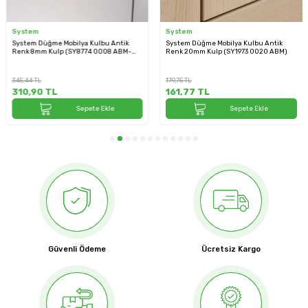
System
System
System Düğme Mobilya Kulbu Antik
System Düğme Mobilya Kulbu Antik
Renk 8mm Kulp (SY8774 0008 ABM-
Renk 20mm Kulp (SY1973 0020 ABM)
ABM)
345,44
TL
179,75
TL
310,90
TL
161,77
TL
Sepete Ekle
Sepete Ekle
Güvenli Ödeme
Ücretsiz Kargo