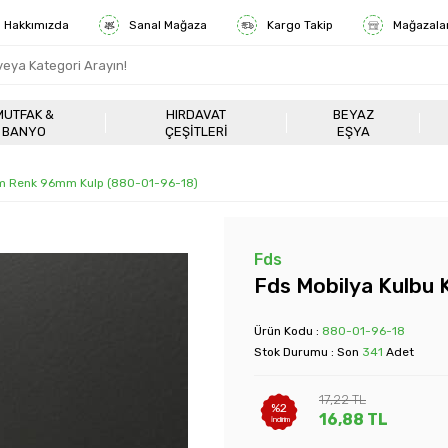
Hakkımızda
Sanal Mağaza
Kargo Takip
Mağazala
MUTFAK &
HIRDAVAT
BEYAZ
BANYO
ÇEŞITLERI
EŞYA
om Renk 96mm Kulp (880-01-96-18)
Fds
Fds Mobilya Kulbu
Ürün Kodu :
880-01-96-18
Stok Durumu : Son
341
Adet
17,22
TL
%
2
16,88
TL
İndirim