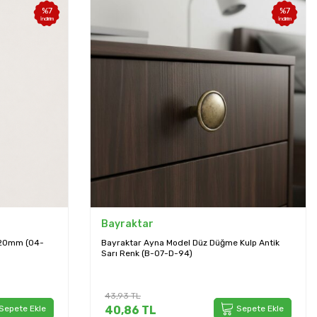
%
7
%
7
İndirim
İndirim
Bayraktar
Kulp Antik
Bayraktar 04 Modeli Siyah Kulp 160mm (04-
160-02E)
54,72
TL
Sepete Ekle
50,89
TL
Sepete Ekle