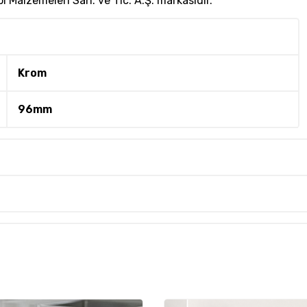
 Malzemeleri San. ve Tic. A.Ş. markasıdır.
Krom
96mm