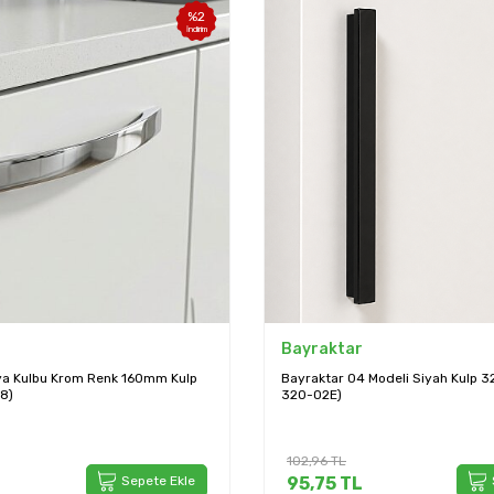
%
7
İndirim
Bayraktar
Modeli Siyah Kulp 320mm (04-
Bayraktar Ayna Model Düz Düğme 
Sarı Renk (B-07-D-94)
43,93
TL
Sepete Ekle
40,86
TL