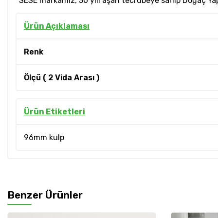
*SESE markamız, 30 yılı aşan tecrübeye sahip Doğaç Yapı
Ürün Açıklaması
Renk
Ölçü ( 2 Vida Arası )
Ürün Etiketleri
96mm kulp
Benzer Ürünler