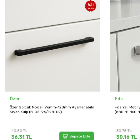
%
2
İndirim
Fds
Bayraktar
Fds Yalı Mobilya Kulbu Krom Renk 160mm Kulp
Bayraktar 04 
(880-11-160-18)
320-02E)
30,78
TL
102,96
TL
30,16
TL
Sepete Ekle
95,75
TL