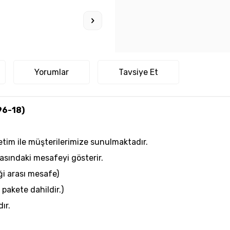
Yorumlar
Tavsiye Et
96-18)
etim ile müşterilerimize sunulmaktadır.
arasındaki mesafeyi gösterir.
iği arası mesafe)
pakete dahildir.)
ır.