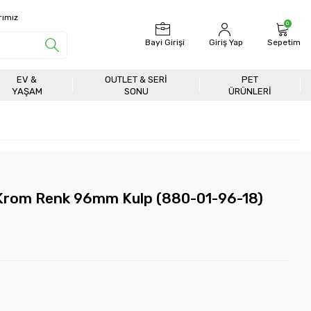
rımız
0
Bayi Girişi
Giriş Yap
Sepetim
EV &
OUTLET & SERI
PET
YAŞAM
SONU
ÜRÜNLERİ
 Krom Renk 96mm Kulp (880-01-96-18)