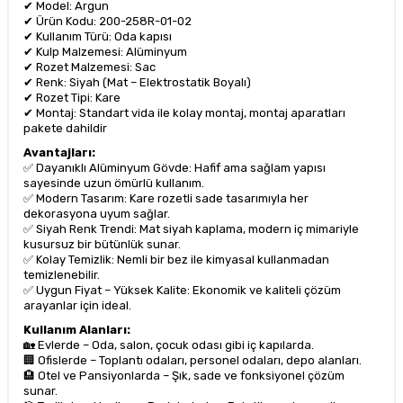
✔ Model: Argun
✔ Ürün Kodu: 200-258R-01-02
✔ Kullanım Türü: Oda kapısı
✔ Kulp Malzemesi: Alüminyum
✔ Rozet Malzemesi: Sac
✔ Renk: Siyah (Mat – Elektrostatik Boyalı)
✔ Rozet Tipi: Kare
✔ Montaj: Standart vida ile kolay montaj, montaj aparatları
pakete dahildir
Avantajları:
✅ Dayanıklı Alüminyum Gövde: Hafif ama sağlam yapısı
sayesinde uzun ömürlü kullanım.
✅ Modern Tasarım: Kare rozetli sade tasarımıyla her
dekorasyona uyum sağlar.
✅ Siyah Renk Trendi: Mat siyah kaplama, modern iç mimariyle
kusursuz bir bütünlük sunar.
✅ Kolay Temizlik: Nemli bir bez ile kimyasal kullanmadan
temizlenebilir.
✅ Uygun Fiyat – Yüksek Kalite: Ekonomik ve kaliteli çözüm
arayanlar için ideal.
Kullanım Alanları:
🏡 Evlerde – Oda, salon, çocuk odası gibi iç kapılarda.
🏢 Ofislerde – Toplantı odaları, personel odaları, depo alanları.
🏨 Otel ve Pansiyonlarda – Şık, sade ve fonksiyonel çözüm
sunar.