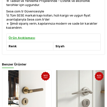
🎯 Tadilat ve Yenileme Projelerinde – Estetik ve ekonomik
tercihler için uygundur.
Sese.com.tr Güvencesiyle
🚀 Tüm SESE markalı kapı kolları, hızlı kargo ve uygun fiyat
avantajlarıyla Sese.com.tr’de!
🔹 Şimdi sipariş verin, kapılarınıza modern ve sade bir karakter
kazandırın.
Ürün Açıklaması
Renk
Siyah
Benzer Ürünler
%
10
%
25
İndirim
İndirim