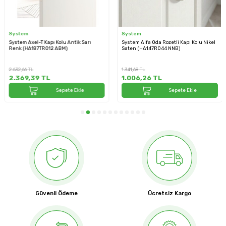
System
System
System Axel-T Kapı Kolu Antik Sarı
System Alfa Oda Rozetli Kapı Kolu Nikel
Renk (HA187TRO12 ABM)
Saten (HA147RO44 NNB)
2.632,66
TL
1.341,68
TL
2.369,39
TL
1.006,26
TL
Sepete Ekle
Sepete Ekle
Güvenli Ödeme
Ücretsiz Kargo