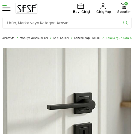
0
Bayi Girişi
Giriş Yap
Sepetim
Anasayfa
Mobilya Aksesuarları
Kapı Kolları
Rozetli Kapı Kolları
Sese Argun Oda Kar