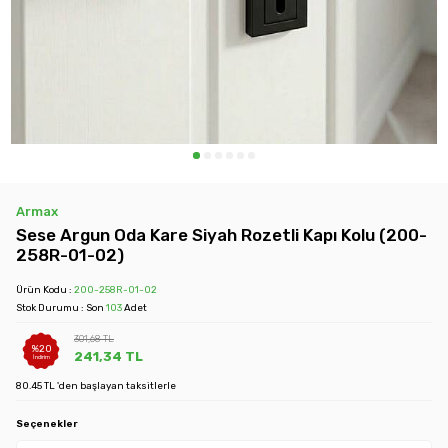
Armax
Sese Argun Oda Kare Siyah Rozetli Kapı Kolu (200-
258R-01-02)
Ürün Kodu :
200-258R-01-02
Stok Durumu : Son
103
Adet
301,68
TL
%
20
241,34
TL
İndirim
80.45 TL 'den başlayan taksitlerle
Seçenekler