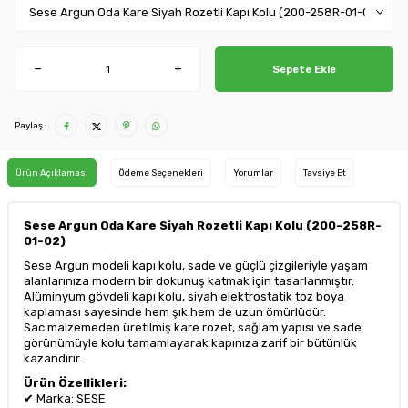
Sepete Ekle
Paylaş :
Ürün Açıklaması
Ödeme Seçenekleri
Yorumlar
Tavsiye Et
Sese Argun Oda Kare Siyah Rozetli Kapı Kolu (200-258R-
01-02)
Sese Argun modeli kapı kolu, sade ve güçlü çizgileriyle yaşam
alanlarınıza modern bir dokunuş katmak için tasarlanmıştır.
Alüminyum gövdeli kapı kolu, siyah elektrostatik toz boya
kaplaması sayesinde hem şık hem de uzun ömürlüdür.
Sac malzemeden üretilmiş kare rozet, sağlam yapısı ve sade
görünümüyle kolu tamamlayarak kapınıza zarif bir bütünlük
kazandırır.
Ürün Özellikleri:
✔ Marka: SESE