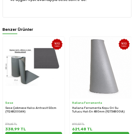
Benzer Ürünler
%
10
%
10
İndirim
İndirim
ese
Italiana Ferramenta
S
ese Çekmece Halısı Antrasit 50cm
Italiana Ferramenta Koyu Gri Su
S
11248200AN)
Tutucu Halı En 480mm (92734800IA)
5
76,65
TL
690,53
TL
37
38,99
TL
621,48
TL
3