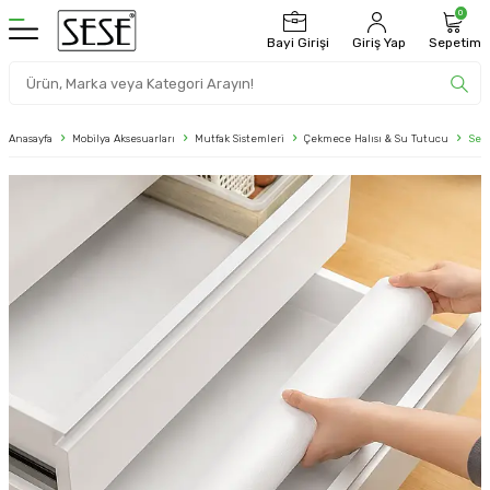
0
Bayi Girişi
Giriş Yap
Sepetim
Anasayfa
Mobilya Aksesuarları
Mutfak Sistemleri
Çekmece Halısı & Su Tutucu
Ses