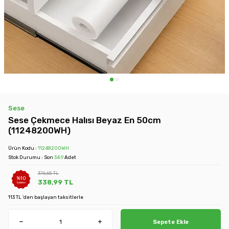
Sese
Sese Çekmece Halısı Beyaz En 50cm
(11248200WH)
Ürün Kodu :
11248200WH
Stok Durumu : Son
34.9
Adet
376,65
TL
%
10
338,99
TL
İndirim
113 TL 'den başlayan taksitlerle
Sepete Ekle