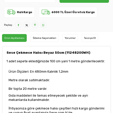
Hızlı Kargo
6000 TL Üzeri Ücretsiz Kargo
Paylaş :
Ürün Açıklaması
Ödeme Seçenekleri
Yorumlar
Tavsiye Et
Sese Çekmece Halısı Beyaz 50cm (11248200WH)
1 adet sepete eklediğinizde 100 cm yani 1 metre gönderilecektir.
Ürün Ölçüleri: En 480mm Kalınlık 1,2mm
Metre olarak satılmaktadır.
Bir topta 20 metre vardır.
Gıda maddeleri ile temas etmeyecek şekilde ve ayrı
mekanlarda kullanılmalıdır.
İhtiyacınıza göre çekmece halısı çeşitleri hızlı kargo gönderimi
ve uygun fiyat avantajıyla Sese.com.tr'de.