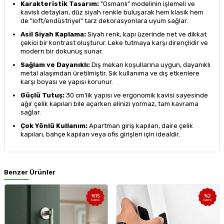
Karakteristik Tasarım:
"Osmanlı" modelinin işlemeli ve
kavisli detayları, düz siyah renkle buluşarak hem klasik hem
de "loft/endüstriyel" tarz dekorasyonlara uyum sağlar.
Asil Siyah Kaplama:
Siyah renk, kapı üzerinde net ve dikkat
çekici bir kontrast oluşturur. Leke tutmaya karşı dirençlidir ve
modern bir dokunuş sunar.
Sağlam ve Dayanıklı:
Dış mekan koşullarına uygun, dayanıklı
metal alaşımdan üretilmiştir. Sık kullanıma ve dış etkenlere
karşı boyası ve yapısı korunur.
Güçlü Tutuş:
30 cm'lik yapısı ve ergonomik kavisi sayesinde
ağır çelik kapıları bile açarken elinizi yormaz, tam kavrama
sağlar.
Çok Yönlü Kullanım:
Apartman giriş kapıları, daire çelik
kapıları, bahçe kapıları veya ofis girişleri için idealdir.
Benzer Ürünler
%
15
%
2
İndirim
İndirim