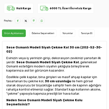
Hızlı Kargo
6000 TL Üzeri Ücretsiz Kargo
Paylaş :
Ürün Açıklaması
Ödeme Seçenekleri
Yorumlar
Tavsiye Et
Sese Osmanlı Modeli Siyah Çekme Kol 30 cm (202-52-30-
02)
Evinizin veya iş yerinizin girişi, dekorasyon zevkinizi yansıtan ilk
yerdir.
Sese Osmanlı Modeli Siyah Çekme Kol
, geleneksel
Osmanlı estetiğini modern siyahın şıklığıyla birleştirerek
kapılarınıza asil bir görünüm kazandırır.
Özellikle çelik kapılar, bina girişleri ve masif ahşap kapılar için
tasarlanan bu çekme kol,
30 cm uzunluğu
ile hem görsel
olarak doyurucu bir büyüklüğe sahiptir hem de kapının ağırlığını
rahatça kontrol etmenizi sağlar. Standart kapı kollarının aksine,
"çekme" yapısıyla kapınıza prestijli bir hava katar.
Neden Sese Osmanlı Modeli Siyah Çekme Kolu
Seçmelisiniz?