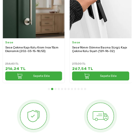
Sese
Sese
Sese Çekme Kapı Kolu Krom Inox 15cm
Sese 96mm Gömme Basma Sürgü Kapı
Ekonomik (202-03-15-18/53)
Çekme Kolu Siyah (129-96-02)
254,40
TL
273,00
TL
216,24
TL
267,54
TL
Sepete Ekle
Sepete Ekle