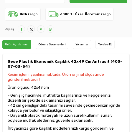
Hızlı Kargo
6000 TL Üzeri Ücretsiz Kargo
Paylaş :
Ürün Açıklaması
Ödeme Seçenekleri
Yorumlar
Tavsiye Et
Sese Plastik Ekonomik Kaşıklık 42x49 Cm Antrasit (400-
07-03-54)
Kesim işlemi yapılmamaktadır. Ürün orijinal ölçüsünde
gönderilmektedir!
Ürün ölçüsü: 42x49 cm
- Geniş iç hacmiyle, mutfakta kaşıklarınızı ve kepçelerinizi
düzenli bir şekilde saklamanızı sağlar.
- 42 cm genişliğindeki tasarımı sayesinde çekmecenizin içinde
kolayca yer bulur ve sıkışıklığı önler.
- Dayanıklı plastik materyali ile uzun süreli kullanım sunar;
böylece mutfak aletleriniz güvenle saklanabilir.
İhtiyacınıza göre kaşıklık modelleri hızlı kargo gönderimi ve