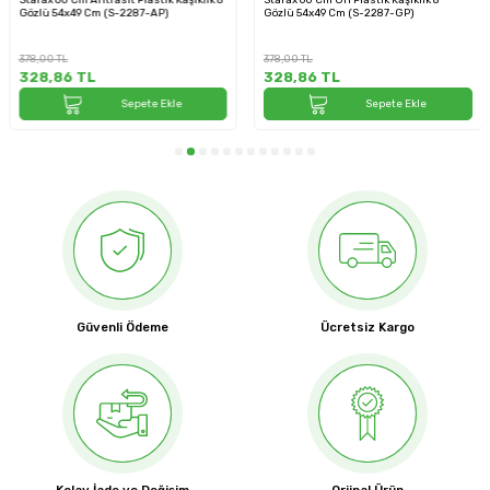
Gözlü 54x49 Cm (S-2287-AP)
Gözlü 54x49 Cm (S-2287-GP)
378,00
TL
378,00
TL
328,86
TL
328,86
TL
Sepete Ekle
Sepete Ekle
Güvenli Ödeme
Ücretsiz Kargo
Kolay İade ve Değişim
Orjinal Ürün