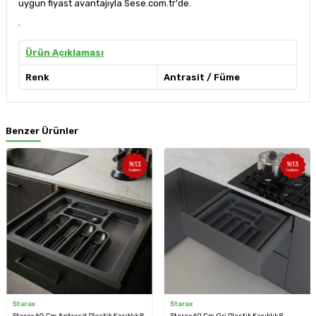
uygun fiyast avantajıyla Sese.com.tr'de.
.
Ürün Açıklaması
Renk
Antrasit / Füme
Benzer Ürünler
%
13
%
13
İndirim
İndirim
Starax
Starax
Starax 60 Cm Antrasit Plastik Kaşıklık 8
Starax 60 Cm Gri Plastik Kaşıklık 8