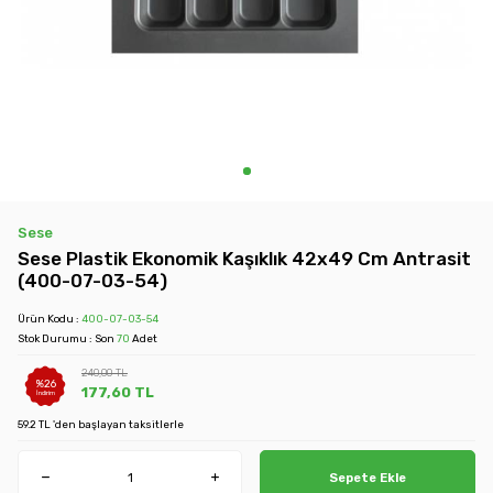
Sese
Sese Plastik Ekonomik Kaşıklık 42x49 Cm Antrasit
(400-07-03-54)
Ürün Kodu :
400-07-03-54
Stok Durumu : Son
70
Adet
240,00
TL
%
26
177,60
TL
İndirim
59.2 TL 'den başlayan taksitlerle
Sepete Ekle