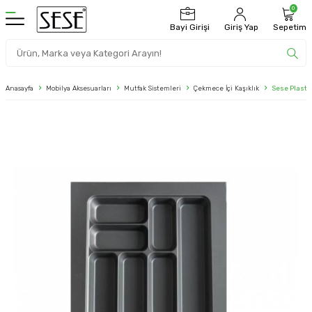
0
Bayi Girişi
Giriş Yap
Sepetim
Anasayfa
Mobilya Aksesuarları
Mutfak Sistemleri
Çekmece İçi Kaşıklık
Sese Plasti