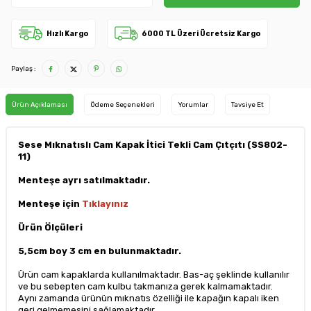
Hızlı Kargo
6000 TL Üzeri Ücretsiz Kargo
Paylaş :
Ürün Açıklaması
Ödeme Seçenekleri
Yorumlar
Tavsiye Et
Sese Mıknatıslı Cam Kapak İtici Tekli Cam Çıtçıtı (SS802-
11)
Menteşe ayrı satılmaktadır.
Menteşe için
Tıklayınız
Ürün Ölçüleri
5,5cm boy 3 cm en bulunmaktadır.
Ürün cam kapaklarda kullanılmaktadır. Bas-aç şeklinde kullanılır
ve bu sebepten cam kulbu takmanıza gerek kalmamaktadır.
Aynı zamanda ürünün mıknatıs özelliği ile kapağın kapalı iken
geri gelmemesini sağlamaktadır.