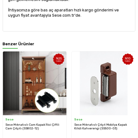
İhtiyacınıza göre bas aç aparatları hızlı kargo gönderimi ve
uygun fiyat avantajıyla Sese.com.tr'de.
Benzer Ürünler
%
25
%
10
İndirim
İndirim
Sese
Sese
Sese Mıknatıslı Cam Kapak İtici Çiftli
Sese Mıknatıslı Çıtçıt Mobilya Kapak
Cam Çıtçıtı (SS802-12)
Kilidi Kahverengi (SS500-03)