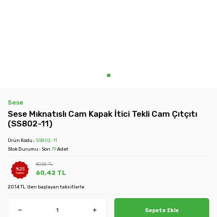
Sese
Sese Mıknatıslı Cam Kapak İtici Tekli Cam Çıtçıtı
(SS802-11)
Ürün Kodu :
SS802-11
Stok Durumu : Son
79
Adet
80,55
TL
%
25
60,42
TL
İndirim
20.14 TL 'den başlayan taksitlerle
Sepete Ekle