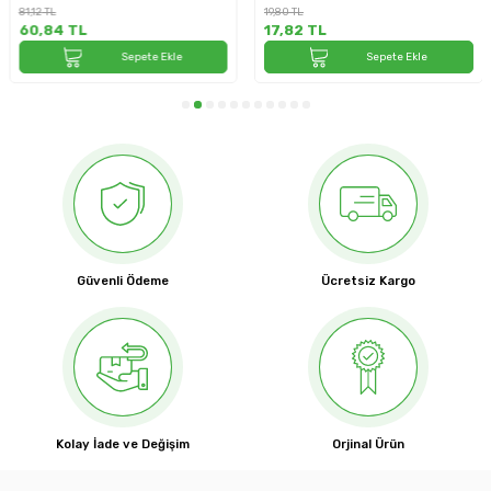
81,12
TL
19,80
TL
60,84
TL
17,82
TL
Sepete Ekle
Sepete Ekle
Güvenli Ödeme
Ücretsiz Kargo
Kolay İade ve Değişim
Orjinal Ürün