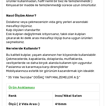
ürünler kullanmadan, hafif nemli bir bez ile temizlenmelidir.)
Kimyasal bir madde ile temizlenmediği sürece uzun ömürlüdür.
Nasıl Ölçüm Alınır?
Dolabınız veya çekmecenizin vida giriş yerleri arasındaki
mesafeyi ölçünüz.
Kulp ölçüleri standarttır.
Eski kulpları değiştirmek istiyorsanız, takılı olan kulpları
çıkararak iki delik arası mesafeyi ölçüp buna uygun ürünleri
seçmelisiniz.
Nerelerde Kullanılır?
Bu kaliteli kulplar, yaşam alanınızın her köşesinde kullanılabilir.
Çekmecelerde, kapaklarda, dolaplarda, mutfaklarda,
vestiyerlerde ve daha birçok alanda kullanım için uygundur.
Paslanma ve kararmaya karşı dirençlidirler
Mobilyalarınıza estetik bir görünüm kazandırmak için idealdir.
" 35 Yıllık Tecrübe" DOĞAÇ YAPI MALZEMELERİ A.Ş."
Ürün Açıklaması
Renk
Inox/Nikel Saten
Ölçü ( 2 Vida Arası )
416mm