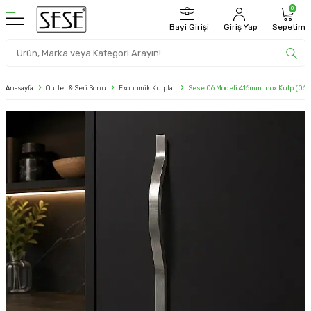
0
Bayi Girişi
Giriş Yap
Sepetim
Anasayfa
Outlet & Seri Sonu
Ekonomik Kulplar
Sese 06 Modeli 416mm Inox Kulp (06-