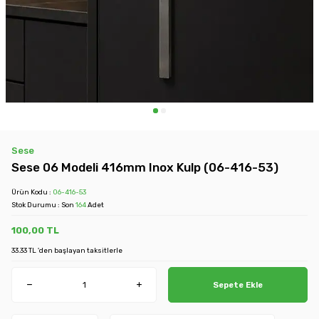
Sese
Sese 06 Modeli 416mm Inox Kulp (06-416-53)
Ürün Kodu :
06-416-53
Stok Durumu : Son
164
Adet
100,00
TL
33.33 TL 'den başlayan taksitlerle
Sepete Ekle