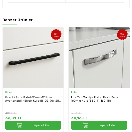
Benzer Ürünler
%
11
%
2
İndirim
İndirim
Özer
Fds
Özer Gölcük Modeli 96mm-128mm
Fds Yalı Mobilya Kulbu Krom Renk
Ayarlanabilir Siyah Kulp (B-02-96/128-
160mm Kulp (880-11-160-18)
02)
40,80
TL
30,78
TL
36,31
TL
30,16
TL
Sepete Ekle
Sepete Ekle