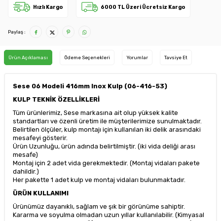
Hızlı Kargo
6000 TL Üzeri Ücretsiz Kargo
Paylaş :
Ürün Açıklaması
Ödeme Seçenekleri
Yorumlar
Tavsiye Et
Sese 06 Modeli 416mm Inox Kulp (06-416-53)
KULP TEKNİK ÖZELLİKLERİ
Tüm ürünlerimiz, Sese markasına ait olup yüksek kalite
standartları ve özenli üretim ile müşterilerimize sunulmaktadır.
Belirtilen ölçüler, kulp montajı için kullanılan iki delik arasındaki
mesafeyi gösterir.
Ürün Uzunluğu, ürün adında belirtilmiştir. (iki vida deliği arası
mesafe)
Montaj için 2 adet vida gerekmektedir. (Montaj vidaları pakete
dahildir.)
Her pakette 1 adet kulp ve montaj vidaları bulunmaktadır.
ÜRÜN KULLANIMI
Ürünümüz dayanıklı, sağlam ve şık bir görünüme sahiptir.
Kararma ve soyulma olmadan uzun yıllar kullanılabilir. (Kimyasal