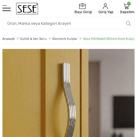
0
Bayi Girişi
Giriş Yap
Sepetim
Anasayfa
Outlet & Seri Sonu
Ekonomik Kulplar
Sese 105 Modeli 320mm Krom Kulp (1