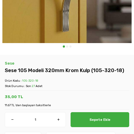
Sese
Sese 105 Modeli 320mm Krom Kulp (105-320-18)
Ürün Kodu :
105-320-18
Stok Durumu : Son
27
Adet
35,00
TL
11.67 TL 'den başlayan taksitlerle
Sepete Ekle