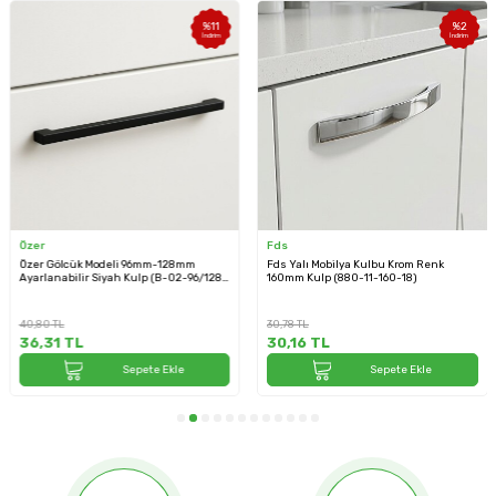
%
11
%
2
İndirim
İndirim
Özer
Fds
Özer Gölcük Modeli 96mm-128mm
Fds Yalı Mobilya Kulbu Krom Renk
Ayarlanabilir Siyah Kulp (B-02-96/128-
160mm Kulp (880-11-160-18)
02)
40,80
TL
30,78
TL
36,31
TL
30,16
TL
Sepete Ekle
Sepete Ekle