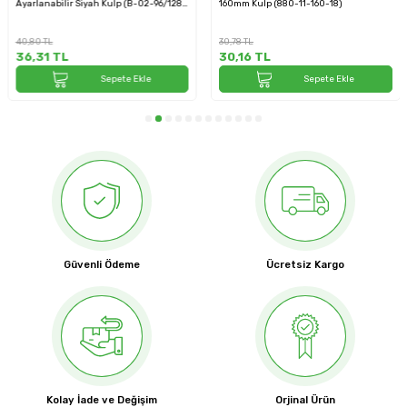
Ayarlanabilir Siyah Kulp (B-02-96/128-
160mm Kulp (880-11-160-18)
02)
40,80
TL
30,78
TL
36,31
TL
30,16
TL
Sepete Ekle
Sepete Ekle
Güvenli Ödeme
Ücretsiz Kargo
Kolay İade ve Değişim
Orjinal Ürün