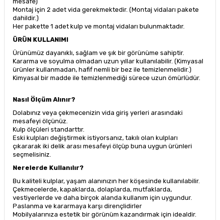
mesafe)
Montaj için 2 adet vida gerekmektedir. (Montaj vidaları pakete
dahildir.)
Her pakette 1 adet kulp ve montaj vidaları bulunmaktadır.
ÜRÜN KULLANIMI
Ürünümüz dayanıklı, sağlam ve şık bir görünüme sahiptir.
Kararma ve soyulma olmadan uzun yıllar kullanılabilir. (Kimyasal
ürünler kullanmadan, hafif nemli bir bez ile temizlenmelidir.)
Kimyasal bir madde ile temizlenmediği sürece uzun ömürlüdür.
Nasıl Ölçüm Alınır?
Dolabınız veya çekmecenizin vida giriş yerleri arasındaki
mesafeyi ölçünüz.
Kulp ölçüleri standarttır.
Eski kulpları değiştirmek istiyorsanız, takılı olan kulpları
çıkararak iki delik arası mesafeyi ölçüp buna uygun ürünleri
seçmelisiniz.
Nerelerde Kullanılır?
Bu kaliteli kulplar, yaşam alanınızın her köşesinde kullanılabilir.
Çekmecelerde, kapaklarda, dolaplarda, mutfaklarda,
vestiyerlerde ve daha birçok alanda kullanım için uygundur.
Paslanma ve kararmaya karşı dirençlidirler
Mobilyalarınıza estetik bir görünüm kazandırmak için idealdir.