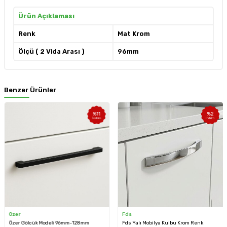
Ürün Açıklaması
Renk
Mat Krom
Ölçü ( 2 Vida Arası )
96mm
Benzer Ürünler
%
11
%
2
İndirim
İndirim
Özer
Fds
Özer Gölcük Modeli 96mm-128mm
Fds Yalı Mobilya Kulbu Krom Renk