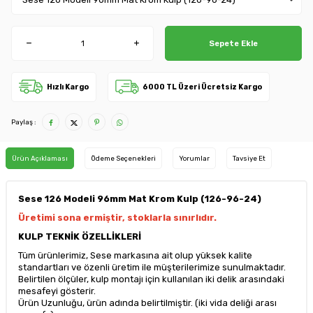
Sepete Ekle
Hızlı Kargo
6000 TL Üzeri Ücretsiz Kargo
Paylaş :
Ürün Açıklaması
Ödeme Seçenekleri
Yorumlar
Tavsiye Et
Sese 126 Modeli 96mm Mat Krom Kulp (126-96-24)
Üretimi sona ermiştir, stoklarla sınırlıdır.
KULP TEKNİK ÖZELLİKLERİ
Tüm ürünlerimiz, Sese markasına ait olup yüksek kalite
standartları ve özenli üretim ile müşterilerimize sunulmaktadır.
Belirtilen ölçüler, kulp montajı için kullanılan iki delik arasındaki
mesafeyi gösterir.
Ürün Uzunluğu, ürün adında belirtilmiştir. (iki vida deliği arası