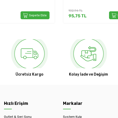
102,96
TL
Sepete Ekle
95,75
TL
Ücretsiz Kargo
Kolay İade ve Değişim
Hızlı Erişim
Markalar
Outlet & Seri Sonu
System Kulp