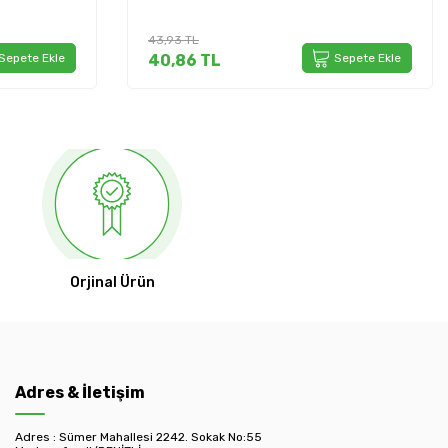
43,93
TL
Sepete Ekle
40,86
TL
Sepete Ekle
Orjinal Ürün
Adres & İletişim
Adres : Sümer Mahallesi 2242. Sokak No:55