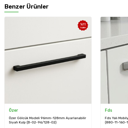
Benzer Ürünler
%
11
İndirim
Özer
Fds
Özer Gölcük Modeli 96mm-128mm Ayarlanabilir
Fds Yalı Mobi
Siyah Kulp (B-02-96/128-02)
(880-11-160-1