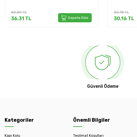
40,80
TL
30,78
TL
36,31
TL
Sepete Ekle
30,16
TL
Güvenli Ödeme
Kategoriler
Önemli Bilgiler
Kapı Kolu
Teslimat Koşulları