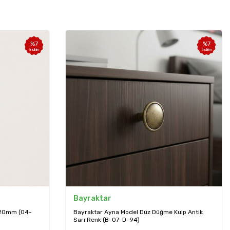
%
7
%
7
İndirim
İndirim
Bayraktar
320mm (04-
Bayraktar Ayna Model Düz Düğme Kulp Antik
Sarı Renk (B-07-D-94)