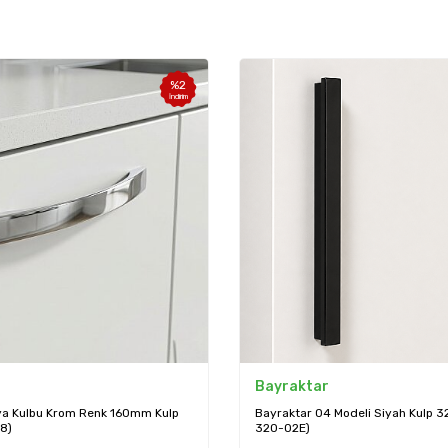
%
2
İndirim
Bayraktar
lya Kulbu Krom Renk 160mm Kulp
Bayraktar 04 Modeli Siyah Kulp 
8)
320-02E)