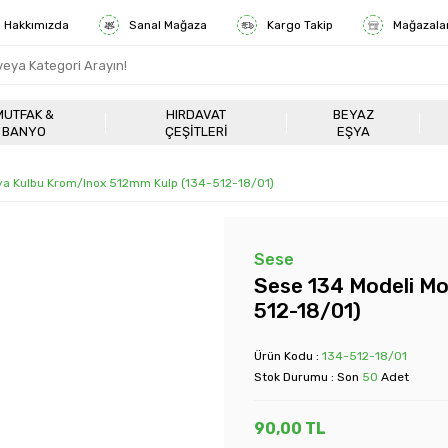
Hakkımızda
Sanal Mağaza
Kargo Takip
Mağazala
MUTFAK &
HIRDAVAT
BEYAZ
BANYO
ÇEŞITLERI
EŞYA
ya Kulbu Krom/Inox 512mm Kulp (134-512-18/01)
Sese
Sese 134 Modeli Mo
512-18/01)
Ürün Kodu :
134-512-18/01
Stok Durumu : Son
50
Adet
90,00
TL