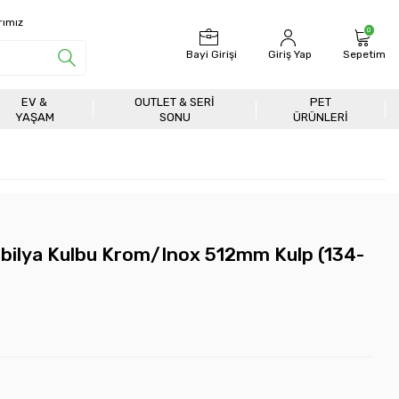
rımız
0
Bayi Girişi
Giriş Yap
Sepetim
EV &
OUTLET & SERI
PET
YAŞAM
SONU
ÜRÜNLERİ
bilya Kulbu Krom/Inox 512mm Kulp (134-