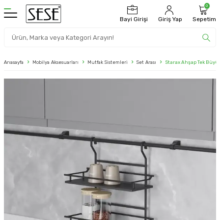
0
Bayi Girişi
Giriş Yap
Sepetim
Anasayfa
Mobilya Aksesuarları
Mutfak Sistemleri
Set Arası
Starax Ahşap Tek Büyük