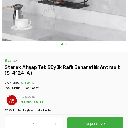
Starax
Starax Ahşap Tek Büyük Raflı Baharatlık Antrasit
(S-4124-A)
Ürün Kodu :
S-4124-A
Stok Durumu : Son
1
Adet
1.248,00
TL
%
13
1.085,76
TL
İndirim
361.92 TL 'den başlayan taksitlerle
Sepete Ekle