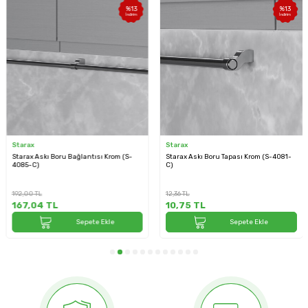
%
13
%
13
İndirim
İndirim
Starax
Starax
Starax Askı Boru Bağlantısı Krom (S-
Starax Askı Boru Tapası Krom (S-4081-
4085-C)
C)
192,00
TL
12,36
TL
167,04
TL
10,75
TL
Sepete Ekle
Sepete Ekle