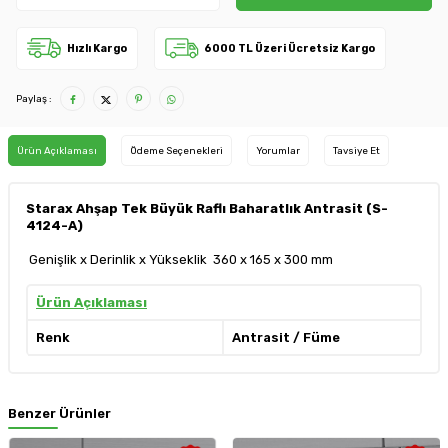
Hızlı Kargo
6000 TL Üzeri Ücretsiz Kargo
Paylaş :
Ürün Açıklaması
Ödeme Seçenekleri
Yorumlar
Tavsiye Et
Starax Ahşap Tek Büyük Raflı Baharatlık Antrasit (S-
4124-A)
Genişlik x Derinlik x Yükseklik 360 x 165 x 300 mm
Ürün Açıklaması
Renk
Antrasit / Füme
Benzer Ürünler