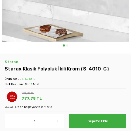
Starax
Starax Klasik Folyoluk İkili Krom (S-4010-C)
Ürün Kodu :
S-4010-C
Stok Durumu : Son
1
Adet
894,00
TL
%
13
777,78
TL
İndirim
259.26 TL 'den başlayan taksitlerle
Sepete Ekle