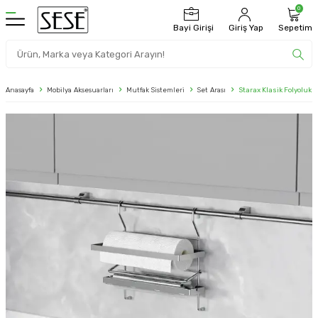
0
Bayi Girişi
Giriş Yap
Sepetim
Anasayfa
Mobilya Aksesuarları
Mutfak Sistemleri
Set Arası
Starax Klasik Folyoluk İ