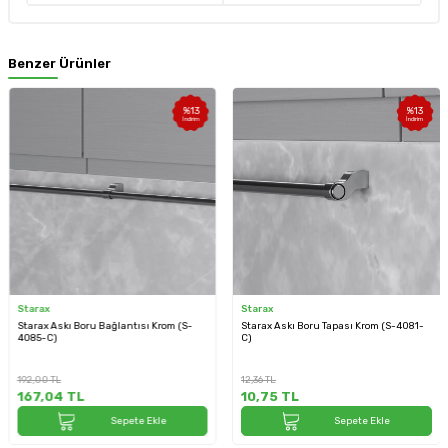
Benzer Ürünler
%
13
%
13
İndirim
İndirim
tarax
Starax
K
tarax Askı Boru Bağlantısı Krom (S-
Starax Askı Boru Tapası Krom (S-4081-
K
085-C)
C)
4
92,00
TL
12,36
TL
67,04
TL
10,75
TL
2
Sepete Ekle
Sepete Ekle