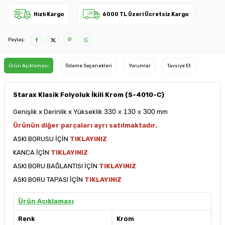
Hızlı Kargo
6000 TL Üzeri Ücretsiz Kargo
Paylaş :
Ürün Açıklaması
Ödeme Seçenekleri
Yorumlar
Tavsiye Et
Starax Klasik Folyoluk İkili Krom (S-4010-C)
330 x 130 x 300
Genişlik x Derinlik x Yükseklik
mm
Ürünün diğer parçaları ayrı satılmaktadır.
ASKI BORUSU İÇİN
TIKLAYINIZ
KANCA İÇİN
TIKLAYINIZ
ASKI BORU BAĞLANTISI İÇİN
TIKLAYINIZ
ASKI BORU TAPASI İÇİN
TIKLAYINIZ
Ürün Açıklaması
Renk
Krom