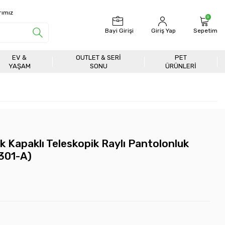
rımız
0
Bayi Girişi
Giriş Yap
Sepetim
EV &
OUTLET & SERI
PET
YAŞAM
SONU
ÜRÜNLERİ
 Kapaklı Teleskopik Raylı Pantolonluk
301-A)