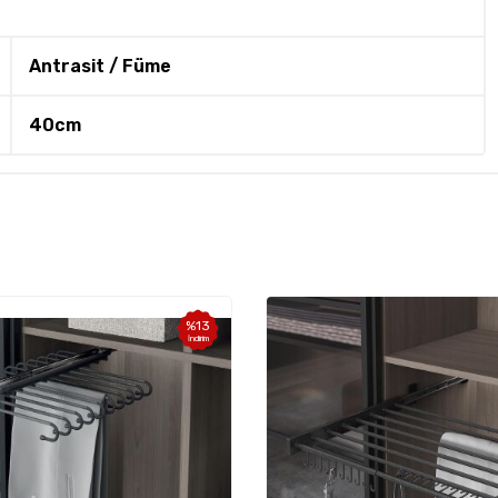
Antrasit / Füme
40cm
%
13
İndirim