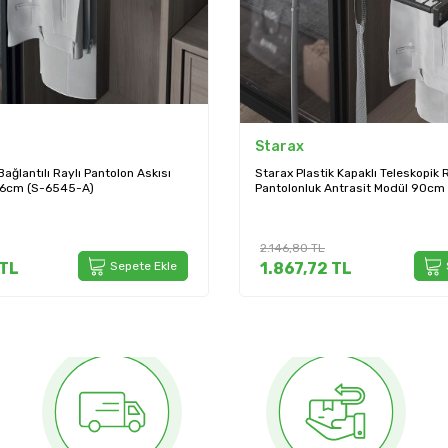
Starax
ağlantılı Raylı Pantolon Askısı
Starax Plastik Kapaklı Teleskopik R
46cm (S-6545-A)
Pantolonluk Antrasit Modül 90cm
2.146,80
TL
TL
Sepete Ekle
1.867,72
TL