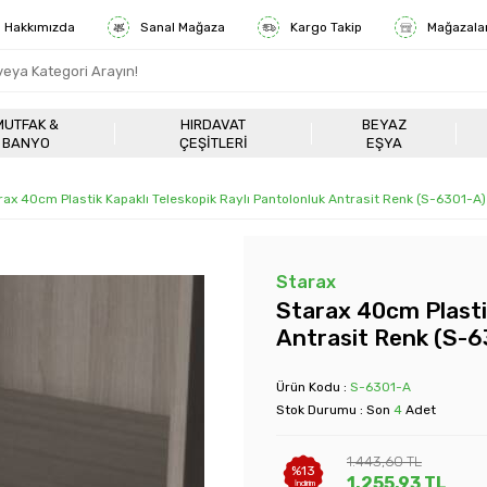
Hakkımızda
Sanal Mağaza
Kargo Takip
Mağazala
MUTFAK &
HIRDAVAT
BEYAZ
BANYO
ÇEŞITLERI
EŞYA
rax 40cm Plastik Kapaklı Teleskopik Raylı Pantolonluk Antrasit Renk (S-6301-A)
Starax
Starax 40cm Plastik
Antrasit Renk (S-6
Ürün Kodu :
S-6301-A
Stok Durumu : Son
4
Adet
1.443,60
TL
%
13
1.255,93
TL
İndirim