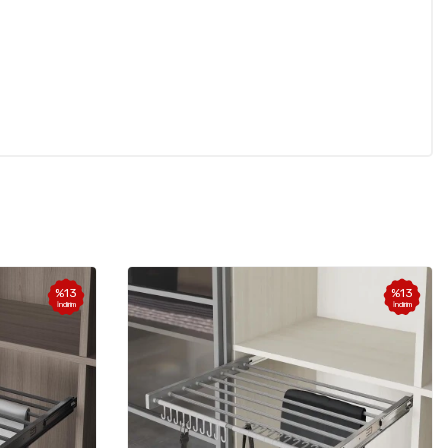
%
13
%
13
İndirim
İndirim