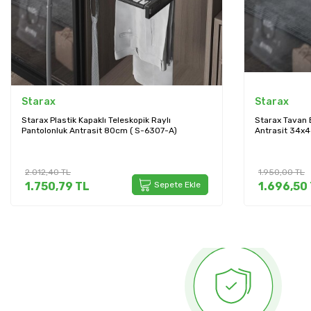
Starax
Starax
Starax Plastik Kapaklı Teleskopik Raylı
Starax Tavan B
Pantolonluk Antrasit 80cm ( S-6307-A)
Antrasit 34x
2.012,40
TL
1.950,00
TL
1.750,79
TL
Sepete Ekle
1.696,50