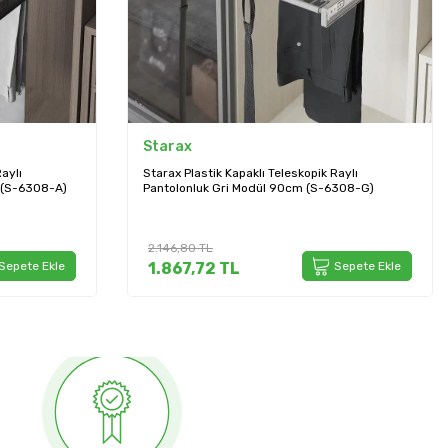
Starax
aylı
Starax Plastik Kapaklı Teleskopik Raylı
 (S-6308-A)
Pantolonluk Gri Modül 90cm (S-6308-G)
2.146,80
TL
Sepete Ekle
1.867,72
TL
Sepete Ekle