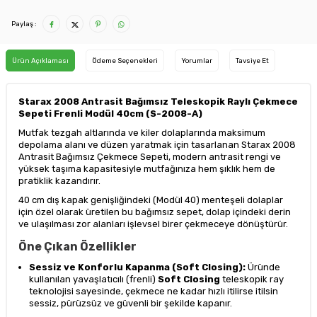
Paylaş :
Ürün Açıklaması
Ödeme Seçenekleri
Yorumlar
Tavsiye Et
Starax 2008 Antrasit Bağımsız Teleskopik Raylı Çekmece
Sepeti Frenli Modül 40cm (S-2008-A)
Mutfak tezgah altlarında ve kiler dolaplarında maksimum
depolama alanı ve düzen yaratmak için tasarlanan Starax 2008
Antrasit Bağımsız Çekmece Sepeti, modern antrasit rengi ve
yüksek taşıma kapasitesiyle mutfağınıza hem şıklık hem de
pratiklik kazandırır.
40 cm dış kapak genişliğindeki (Modül 40) menteşeli dolaplar
için özel olarak üretilen bu bağımsız sepet, dolap içindeki derin
ve ulaşılması zor alanları işlevsel birer çekmeceye dönüştürür.
Öne Çıkan Özellikler
Sessiz ve Konforlu Kapanma (Soft Closing):
Üründe
kullanılan yavaşlatıcılı (frenli)
Soft Closing
teleskopik ray
teknolojisi sayesinde, çekmece ne kadar hızlı itilirse itilsin
sessiz, pürüzsüz ve güvenli bir şekilde kapanır.