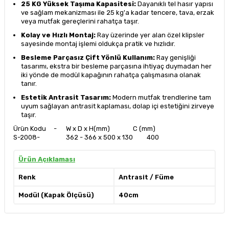
25 KG Yüksek Taşıma Kapasitesi:
Dayanıklı tel hasır yapısı
ve sağlam mekanizması ile 25 kg'a kadar tencere, tava, erzak
veya mutfak gereçlerini rahatça taşır.
Kolay ve Hızlı Montaj:
Ray üzerinde yer alan özel klipsler
sayesinde montaj işlemi oldukça pratik ve hızlıdır.
Besleme Parçasız Çift Yönlü Kullanım:
Ray genişliği
tasarımı, ekstra bir besleme parçasına ihtiyaç duymadan her
iki yönde de modül kapağının rahatça çalışmasına olanak
tanır.
Estetik Antrasit Tasarım:
Modern mutfak trendlerine tam
uyum sağlayan antrasit kaplaması, dolap içi estetiğini zirveye
taşır.
Ürün Kodu - W x D x H(mm) C (mm)
S-2008-
362 - 366 x 500 x 130
400
Ürün Açıklaması
Renk
Antrasit / Füme
Modül (Kapak Ölçüsü)
40cm