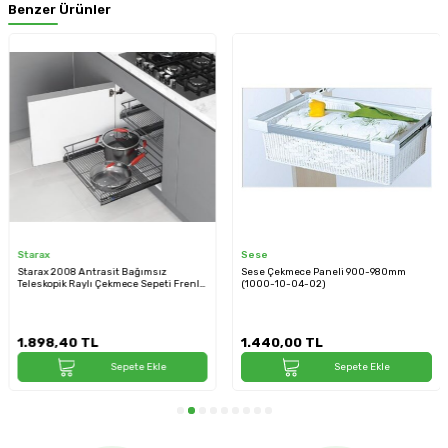
Benzer Ürünler
Starax
Sese
Starax 2008 Antrasit Bağımsız
Sese Çekmece Paneli 900-980mm
Teleskopik Raylı Çekmece Sepeti Frenli
(1000-10-04-02)
Modül 40cm (S-2008-A)
1.898,40
TL
1.440,00
TL
Sepete Ekle
Sepete Ekle