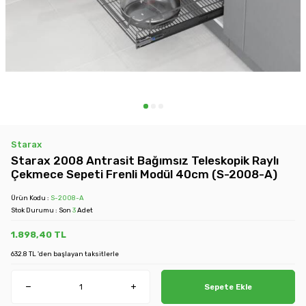
Starax
Starax 2008 Antrasit Bağımsız Teleskopik Raylı
Çekmece Sepeti Frenli Modül 40cm (S-2008-A)
Ürün Kodu :
S-2008-A
Stok Durumu : Son
3
Adet
1.898,40
TL
632.8 TL 'den başlayan taksitlerle
Sepete Ekle