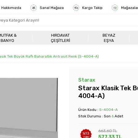
Hakkımızda
Sanal Mağaza
Kargo Takip
Mağazala
MUTFAK &
HIRDAVAT
BEYAZ
BANYO
ÇEŞITLERI
EŞYA
asik Tek Büyük Raflı Baharatlık Antrasit Renk (S-4004-A)
Starax
Starax Klasik Tek B
4004-A)
Ürün Kodu :
S-4004-A
Stok Durumu : Son
6
Adet
663,60
TL
%
13
577,33
TL
İndirim