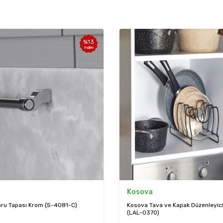
%
13
İndirim
Kosova
oru Tapası Krom (S-4081-C)
Kosova Tava ve Kapak Düzenleyic
(LAL-0370)