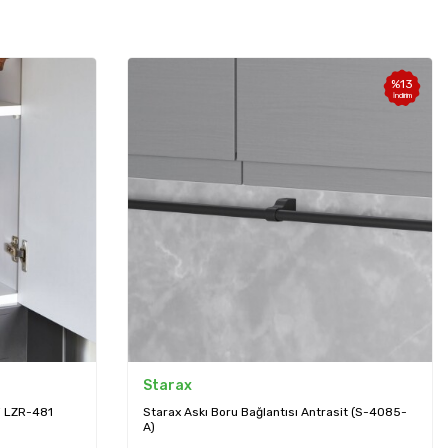
%
13
İndirim
Starax
i LZR-481
Starax Askı Boru Bağlantısı Antrasit (S-4085-
A)