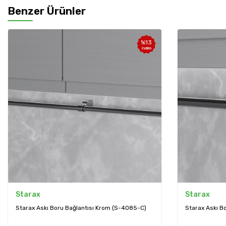
Benzer Ürünler
%
13
İndirim
Starax
Starax
Starax Askı Boru Bağlantısı Krom (S-4085-C)
Starax Askı B