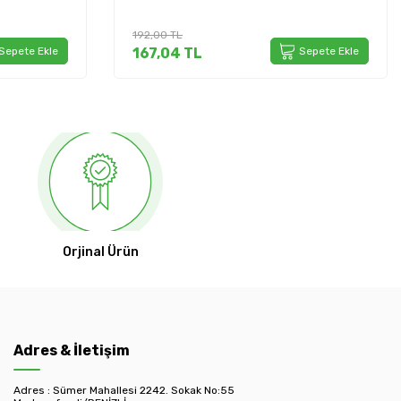
192,00
TL
Sepete Ekle
167,04
TL
Sepete Ekle
Orjinal Ürün
Adres & İletişim
Adres : Sümer Mahallesi 2242. Sokak No:55