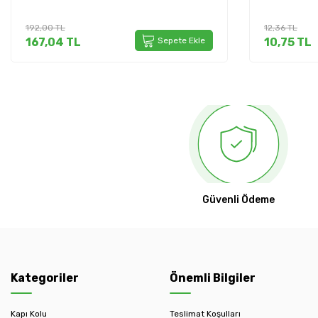
192,00
TL
12,36
TL
167,04
TL
Sepete Ekle
10,75
TL
Güvenli Ödeme
Kategoriler
Önemli Bilgiler
Kapı Kolu
Teslimat Koşulları