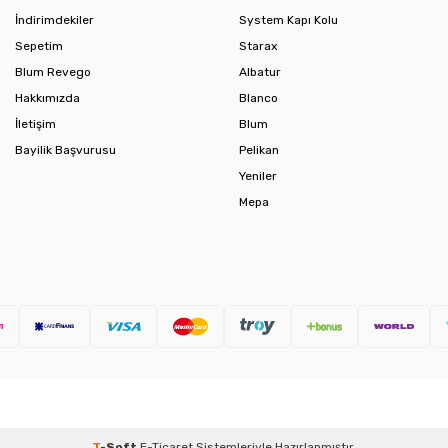
İndirimdekiler
System Kapı Kolu
Sepetim
Starax
Blum Revego
Albatur
Hakkımızda
Blanco
İletişim
Blum
Bayilik Başvurusu
Pelikan
Yeniler
Mepa
T
-Soft
E-Ticaret
Sistemleriyle Hazırlanmıştır.