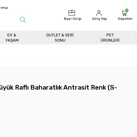
rımız
0
Bayi Girişi
Giriş Yap
Sepetim
EV &
OUTLET & SERI
PET
YAŞAM
SONU
ÜRÜNLERİ
üyük Raflı Baharatlık Antrasit Renk (S-