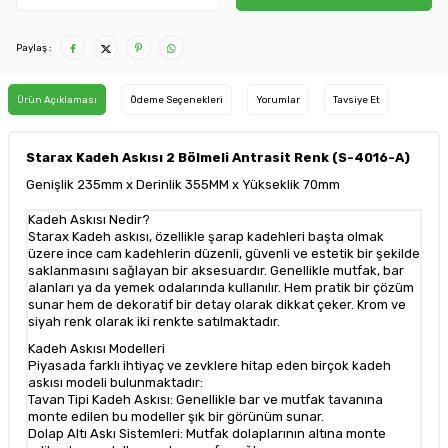
Paylaş :
Ürün Açıklaması
Ödeme Seçenekleri
Yorumlar
Tavsiye Et
Starax Kadeh Askısı 2 Bölmeli Antrasit Renk (S-4016-A)
Genişlik 235mm x Derinlik 355MM x Yükseklik 70mm
Kadeh Askısı Nedir?
Starax Kadeh askısı, özellikle şarap kadehleri başta olmak
üzere ince cam kadehlerin düzenli, güvenli ve estetik bir şekilde
saklanmasını sağlayan bir aksesuardır. Genellikle mutfak, bar
alanları ya da yemek odalarında kullanılır. Hem pratik bir çözüm
sunar hem de dekoratif bir detay olarak dikkat çeker. Krom ve
siyah renk olarak iki renkte satılmaktadır.
Kadeh Askısı Modelleri
Piyasada farklı ihtiyaç ve zevklere hitap eden birçok kadeh
askısı modeli bulunmaktadır:
Tavan Tipi Kadeh Askısı: Genellikle bar ve mutfak tavanına
monte edilen bu modeller şık bir görünüm sunar.
Dolap Altı Askı Sistemleri: Mutfak dolaplarının altına monte