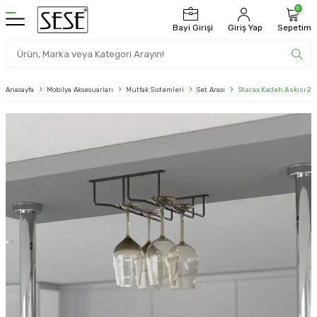
0
Bayi Girişi
Giriş Yap
Sepetim
Anasayfa
Mobilya Aksesuarları
Mutfak Sistemleri
Set Arası
Starax Kadeh Askısı 2 