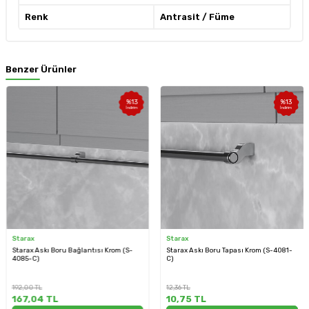
Renk
Antrasit / Füme
Benzer Ürünler
%
13
%
13
İndirim
İndirim
Starax
Starax
Starax Askı Boru Bağlantısı Krom (S-
Starax Askı Boru Tapası Krom (S-4081-
4085-C)
C)
192,00
TL
12,36
TL
167,04
TL
10,75
TL