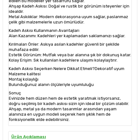
edilen bu modeller yer tasarrufu sağlar.
Ahşap Kadeh Askısı: Doğal ve rustik bir görünüm isteyenler için
idealdir.
Metal Askılıklar: Modern dekorasyona uyum sağlar, paslanmaz
çelik gibi malzemelerle uzun ömürlüdür.
Kadeh Askısı Kullanmanın Avantajları
Alan Kazanımı: Kadehleri yer kaplamadan saklamanızı sağlar.
Kırılmaları Önler: Askıya asılan kadehler güvenli bir şekilde
muhafaza edilir.
Estetik Görünüm: Mutfak veya bar alanına şık bir dokunuş katar.
Kolay Erişim: Sık kullanılan kadehlere ulaşımı kolaylaştırır.
Kadeh Askısı Seçerken Nelere Dikkat Etmeli?
Dekoratif uyum
Malzeme kalitesi
Montaj kolaylığı
Bulunduğunuz alanın ölçüleriyle uyumluluğu
Sonuç
Evinizde hem düzen hem de estetik yaratmak istiyorsanız,
doğru seçilmiş bir kadeh askısı sizin için ideal bir çözüm olabilir.
Ahşap, metal ya da modern tasarımlar arasından yaşam
alanınıza en uygun modeli seçerek hem şıklık hem de
fonksiyonellik elde edebilirsiniz.
Ürün Açıklaması