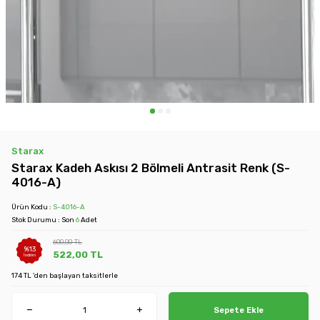
Starax
Starax Kadeh Askısı 2 Bölmeli Antrasit Renk (S-
4016-A)
Ürün Kodu :
S-4016-A
Stok Durumu : Son
6
Adet
600,00
TL
%
13
522,00
TL
İndirim
174 TL 'den başlayan taksitlerle
Sepete Ekle