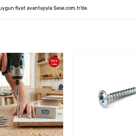
 uygun fiyat avantajıyla Sese.com.tr'de.
%
25
İndirim