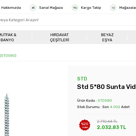
Hakkımızda
Sanal Mağaza
Kargo Takip
Mağazala
MUTFAK &
HIRDAVAT
BEYAZ
BANYO
ÇEŞITLERI
EŞYA
 (STD580)
STD
Std 5*80 Sunta Vid
Ürün Kodu :
STD580
Stok Durumu : Son
4.002
Adet
2.710,44
TL
%
25
2.032,83
TL
İndirim