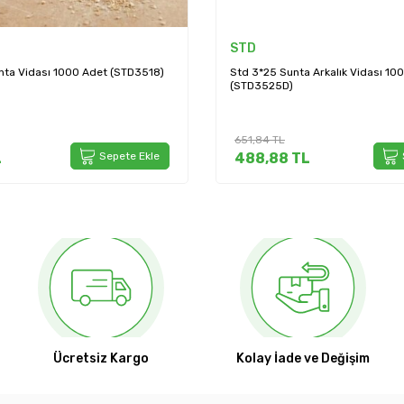
TD
Spax
d 3*25 Sunta Arkalık Vidası 1000 Adet
Abc Spax 3,5*16 Mdf 
TD3525D)
15)
51,84
TL
1.027,23
TL
488,88
TL
Sepete Ekle
719,06
TL
Ücretsiz Kargo
Kolay İade ve Değişim