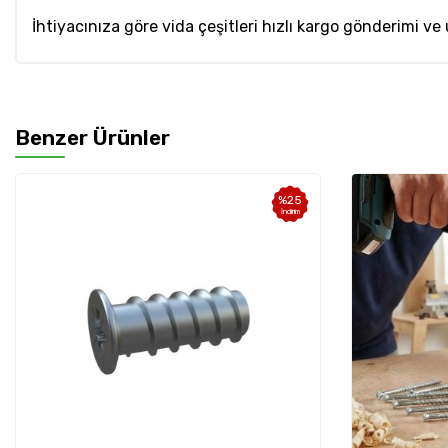
İhtiyacınıza göre vida çeşitleri hızlı kargo gönderimi ve
Benzer Ürünler
%
25
%
25
İndirim
İndirim