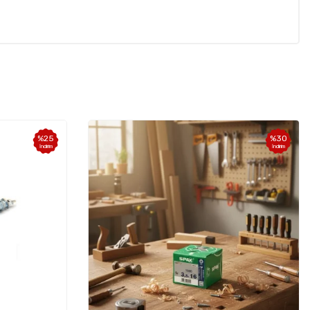
%
30
İndirim