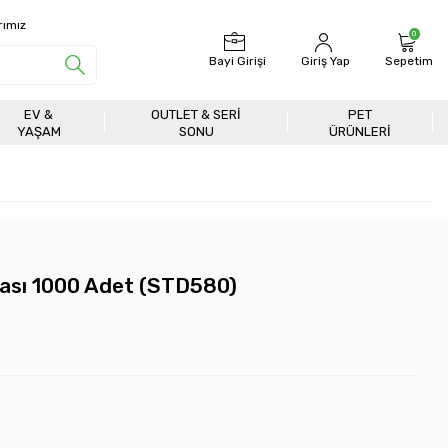
rımız
0
Bayi Girişi
Giriş Yap
Sepetim
EV &
OUTLET & SERI
PET
YAŞAM
SONU
ÜRÜNLERİ
ası 1000 Adet (STD580)