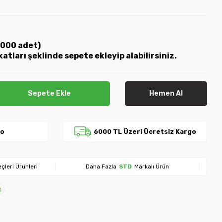
(1000 adet)
katları şeklinde sepete ekleyip alabilirsiniz.
Sepete Ekle
Hemen Al
go
6000 TL Üzeri Ücretsiz Kargo
çleri Ürünleri
Daha Fazla
STD
Markalı Ürün