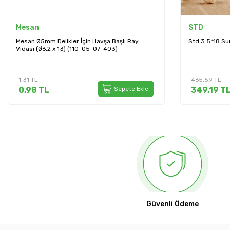
STD
S
y
Std 3.5*18 Sunta Vidası 1000 Adet (STD3518)
St
(S
465,59
TL
6
Ekle
349,19
TL
Sepete Ekle
Güvenli Ödeme