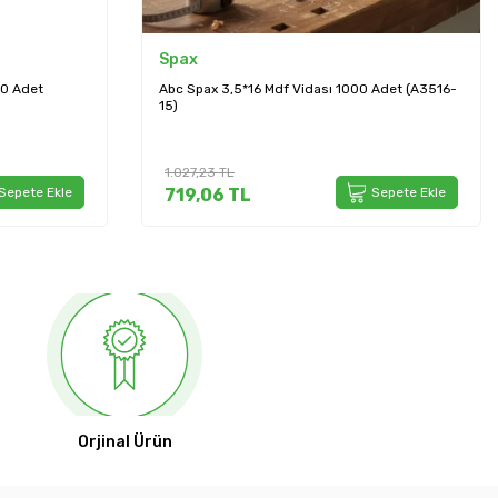
STD
Vidası 1000 Adet (A3516-
Std 3,5*30 Sunta Vidası 1000 Adet (STD
606,92
TL
Sepete Ekle
455,19
TL
Sepete 
Orjinal Ürün