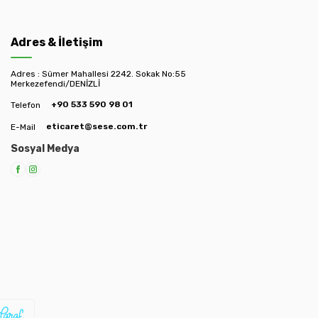
Adres & İletişim
Adres : Sümer Mahallesi 2242. Sokak No:55
Merkezefendi/DENİZLİ
+90 533 590 98 01
Telefon
eticaret@sese.com.tr
E-Mail
Sosyal Medya