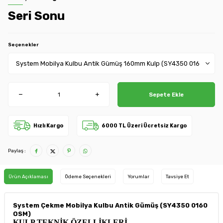
Seri Sonu
Seçenekler
Sepete Ekle
Hızlı Kargo
6000 TL Üzeri Ücretsiz Kargo
Paylaş :
Ürün Açıklaması
Ödeme Seçenekleri
Yorumlar
Tavsiye Et
System Çekme Mobilya Kulbu Antik Gümüş (SY4350 0160
OSM)
KULP TEKNİK ÖZELLİKLERİ