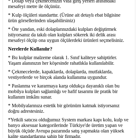
* Dolap veya çekmecenizin vida giriş yerleri arasındaki
mesafeyi metre ile ölçünüz.
* Kulp ölçüleri standarttır. (Ürüne ait detaylı ebat bilgisine
ürün görsellerinden ulaşabilirsiniz)
* Öte yandan, eski dolaplarınızdaki kulpları değiştirmek
istiyorsanız da takılı olan kulpları sökerek iki delik arası
mesafeyi ölçüp ona uygun ölçülerdeki ürünleri seçmelisiniz.
Nerelerde Kullanılır?
* Bu kulplar malzeme olarak 1. Sınıf kaliteye sahiptirler.
Yaşam alanınızın her köşesinde rahatlıkla kullanılabilir.
* Çekmecelerde, kapaklarda, dolaplarda, mutfaklarda,
vestiyerlerde ve birçok alanda kullanıma uygundur.
* Paslanma ve kararmaya karşı oldukça dayanıklı olan bu
mobilya kulpları sağlamlığı ve hafif tasarımı ile pratik bir
kullanım imkânı sunar.
* Mobilyalarınıza estetik bir görünüm katmak istiyorsanız
doğru adrestesiniz.
*Yetkili satıcısı olduğumuz System markası kapı kolu, kulp ve
banyo aksesuar kategorilerinde Türkiye'de üretim yapan ve
büyük ölçüde Avrupa pazarında satış yapmakta olan yüksek
kalite standartlarına sahip bir firmadır.