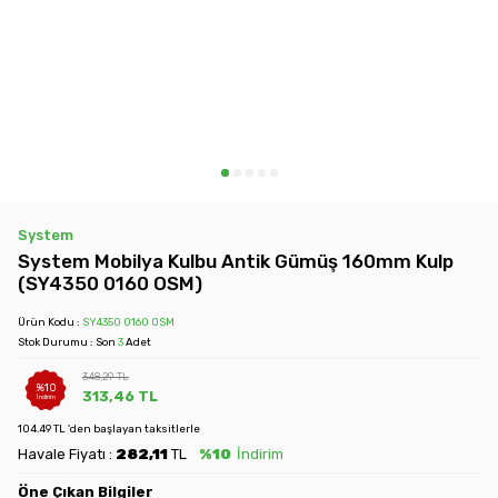
System
System Mobilya Kulbu Antik Gümüş 160mm Kulp
(SY4350 0160 OSM)
Ürün Kodu :
SY4350 0160 OSM
Stok Durumu : Son
3
Adet
348,29
TL
%
10
313,46
TL
İndirim
104.49 TL 'den başlayan taksitlerle
Havale Fiyatı :
282,11
TL
%10
İndirim
Öne Çıkan Bilgiler