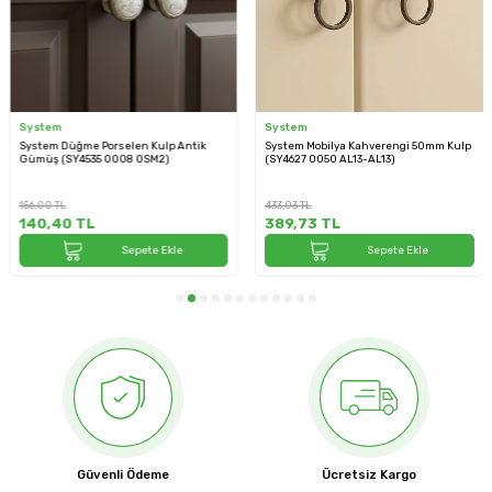
System
System
System Düğme Porselen Kulp Antik
System Mobilya Kahverengi 50mm Kulp
Gümüş (SY4535 0008 OSM2)
(SY4627 0050 AL13-AL13)
156,00
TL
433,03
TL
140,40
TL
389,73
TL
Sepete Ekle
Sepete Ekle
Güvenli Ödeme
Ücretsiz Kargo