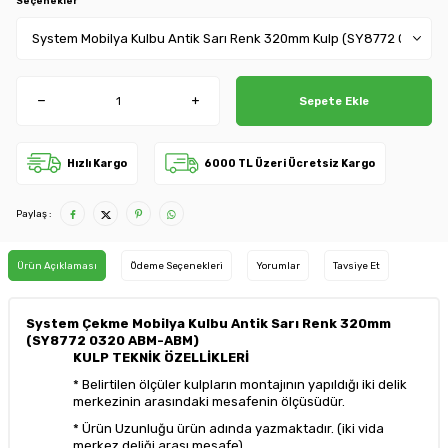
Seçenekler
Sepete Ekle
Hızlı Kargo
6000 TL Üzeri Ücretsiz Kargo
Paylaş :
Ürün Açıklaması
Ödeme Seçenekleri
Yorumlar
Tavsiye Et
System Çekme Mobilya Kulbu Antik Sarı Renk 320mm
(SY8772 0320 ABM-ABM)
KULP TEKNİK ÖZELLİKLERİ
* Belirtilen ölçüler kulpların montajının yapıldığı iki delik
merkezinin arasındaki mesafenin ölçüsüdür.
* Ürün Uzunluğu ürün adında yazmaktadır. (iki vida
merkez deliği arası mesafe)