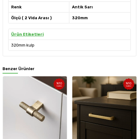
Renk
Antik Sarı
Ölçü ( 2 Vida Arası )
320mm
Ürün Etiketleri
320mm kulp
Benzer Ürünler
%
10
%
10
İndirim
İndirim