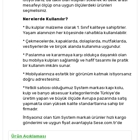
mesafeyi ölçüp ona uygun ölçülerdeki ürünleri
seçmelisiniz.
Nerelerde Kullanılır?
* Bu kulplar malzeme olarak 1. Sınıf kaliteye sahiptirler.
Yaşam alanınızın her köşesinde rahatlıkla kullanılabilir.
* Çekmecelerde, kapaklarda, dolaplarda, mutfaklarda,
vestiyerlerde ve birçok alanda kullanıma uygundur.
* Paslanma ve kararmaya karşı oldukça dayanıklı olan
bu mobilya kulpları sağlamlığı ve hafif tasarımı ile pratik
bir kullanım imkânı sunar.
* Mobilyalarınıza estetik bir görünüm katmak istiyorsanız
doğru adrestesiniz.
*Yetkili satıcısı olduğumuz System markası kapı kolu,
kulp ve banyo aksesuar kategorilerinde Türkiye'de
üretim yapan ve büyük ölçüde Avrupa pazarında satış
yapmakta olan yüksek kalite standartlarına sahip bir
firmadır.
İhtiyacınız olan tüm System markalı ürünler hızlı kargo
gönderimi ve uygun fiyat avantajıyla Sese.com.tr'de
Ürün Açıklaması