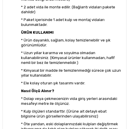
* 2 adet vida ile monte edilir. (Bağlantı vidaları pakete
dahildir)
* Paket içerisinde 1 adet kulp ve montaj vidaları
bulunmaktadır.
ÜRÜN KULLANIMI
* Ürün dayanıklı, sağlam, kolay temizlenebilir ve şık
görünümlüdür.
* Uzun yıllar kararma ve soyulma olmadan
kullanabilirsiniz. (Kimyasal ürünler kullanmadan, hafif
nemli bir bez ile temizlenmelidir.)
* Kimyasal bir madde ile temizlenmediği sürece çok uzun
yıllar kullanılabilir.
* Ele kolay oturan şık tasarımı vardır.
Nasıl Ölçü Alınır?
* Dolap veya çekmecenizin vida giriş yerleri arasındaki
mesafeyi metre ile ölçünüz.
* Kulp ölçüleri standarttır. (Ürüne ait detaylı ebat
bilgisine ürün görsellerinden ulaşabilirsiniz)
* Öte yandan, eski dolaplarınızdaki kulpları değiştirmek
istiyorsanız da takılı olan kulpları sökerek iki delik arası