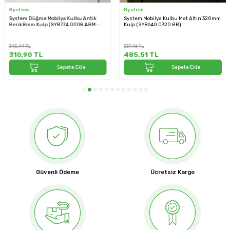
System
System
System Düğme Mobilya Kulbu Antik
System Mobilya Kulbu Mat Altın 320mm
Renk 8mm Kulp (SY8774 0008 ABM-
Kulp (SY8640 0320 BB)
ABM)
345,44
TL
539,46
TL
310,90
TL
485,51
TL
Sepete Ekle
Sepete Ekle
Güvenli Ödeme
Ücretsiz Kargo