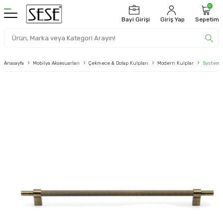
0
Bayi Girişi
Giriş Yap
Sepetim
Anasayfa
Mobilya Aksesuarları
Çekmece & Dolap Kulpları
Modern Kulplar
System 