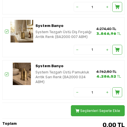
System Banyo
4.274,40
TL
System Tezgah Üstü Diş Fırçalığı
3.846,96
TL
Antik Renk (BA2000 007 ABM)
System Banyo
4.762,80
TL
System Tezgah Üstü Pamukluk
4.286,52
TL
Antik Sarı Renk (BA2000 024
ABM)
Seçilenleri Sepete Ekle
Toplam
0,00
TL