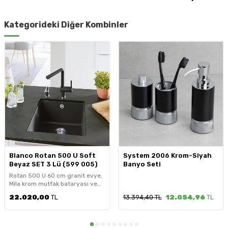
Kategorideki Diğer Kombinler
Blanco Rotan 500 U Soft
System 2006 Krom-Siyah
Beyaz SET 3 Lü (599 005)
Banyo Seti
Rotan 500 U 60 cm granit evye,
Mila krom mutfak bataryası ve
Lato sıvı sabunluk tek pakette. 5
22.020,00
TL
13.394,40 TL
12.054,96
TL
renk seçeneği: beyaz, volkan gri,
kahve, antrasit, siyah.