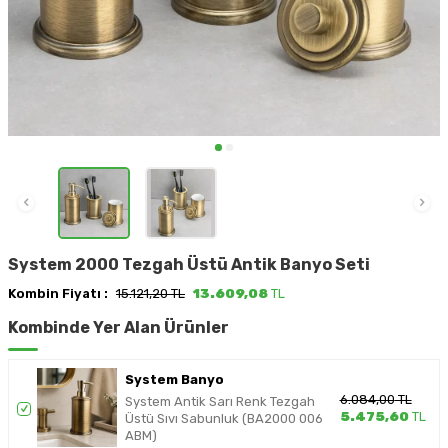
System 2000 Tezgah Üstü Antik Banyo Seti
Kombin Fiyatı :
15.121,20 TL
13.609,08
TL
Kombinde Yer Alan Ürünler
System Banyo
6.084,00
TL
System Antik Sarı Renk Tezgah
5.475,60
TL
Üstü Sıvı Sabunluk (BA2000 006
ABM)