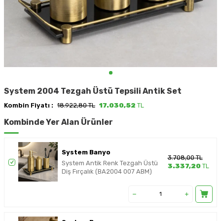
System 2004 Tezgah Üstü Tepsili Antik Set
Kombin Fiyatı :
18.922,80 TL
17.030,52
TL
Kombinde Yer Alan Ürünler
System Banyo
3.708,00
TL
System Antik Renk Tezgah Üstü
3.337,20
TL
Diş Fırçalık (BA2004 007 ABM)