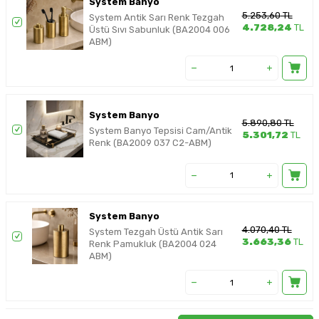
System Banyo
5.253,60
TL
System Antik Sarı Renk Tezgah
4.728,24
TL
Üstü Sıvı Sabunluk (BA2004 006
ABM)
System Banyo
5.890,80
TL
System Banyo Tepsisi Cam/Antik
5.301,72
TL
Renk (BA2009 037 C2-ABM)
System Banyo
4.070,40
TL
System Tezgah Üstü Antik Sarı
3.663,36
TL
Renk Pamukluk (BA2004 024
ABM)