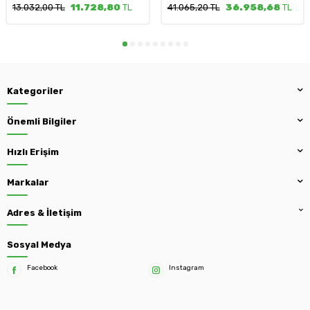
13.032,00 TL
11.728,80
TL
41.065,20 TL
36.958,68
TL
Kategoriler
Önemli Bilgiler
Hızlı Erişim
Markalar
Adres & İletişim
Sosyal Medya
Facebook
Instagram