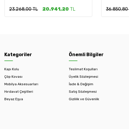
23.268,00 TL
20.941,20
TL
36.850,80
Kategoriler
Önemli Bilgiler
Kapı Kolu
Teslimat Koşulları
Çöp Kovası
Üyelik Sözleşmesi
Mobilya Aksesuarları
İade & Değişim
Hırdavat Çeşitleri
Satış Sözleşmesi
Beyaz Eşya
Gizlilik ve Güvenlik