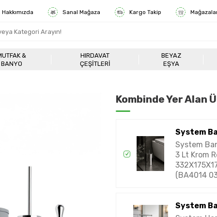
Hakkımızda
Sanal Mağaza
Kargo Takip
Mağazala
MUTFAK &
HIRDAVAT
BEYAZ
BANYO
ÇEŞITLERI
EŞYA
Kombinde Yer Alan Ü
System B
System Ban
3 Lt Krom 
332X175X1
(BA4014 03
System B