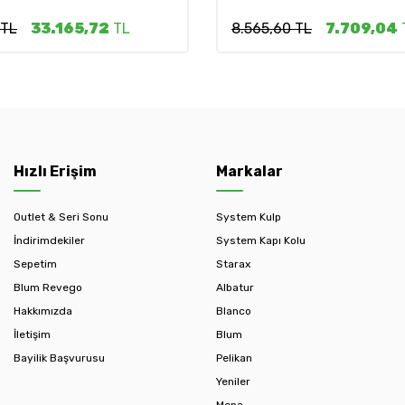
 TL
33.165,72
TL
8.565,60 TL
7.709,04
Hızlı Erişim
Markalar
Outlet & Seri Sonu
System Kulp
İndirimdekiler
System Kapı Kolu
Sepetim
Starax
Blum Revego
Albatur
Hakkımızda
Blanco
İletişim
Blum
Bayilik Başvurusu
Pelikan
Yeniler