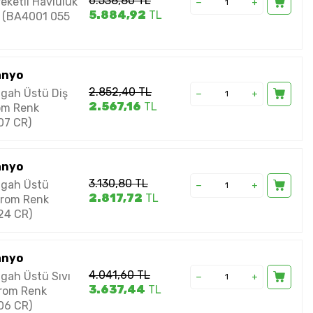
6.538,80
TL
eketli Havluluk
5.884,92
TL
 (BA4001 055
anyo
2.852,40
TL
gah Üstü Diş
2.567,16
TL
rom Renk
07 CR)
anyo
3.130,80
TL
zgah Üstü
2.817,72
TL
Krom Renk
24 CR)
anyo
4.041,60
TL
gah Üstü Sıvı
3.637,44
TL
rom Renk
06 CR)