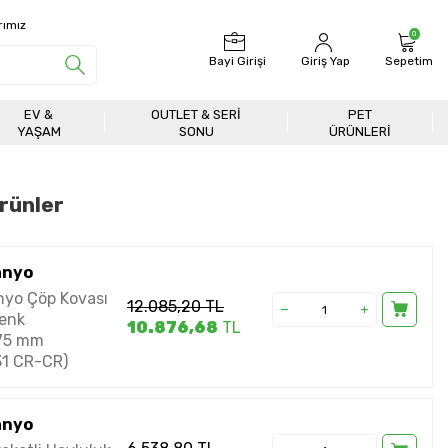
rımız
0
Bayi Girişi
Giriş Yap
Sepetim
EV &
OUTLET & SERI
PET
YAŞAM
SONU
ÜRÜNLERİ
rünler
anyo
yo Çöp Kovası
12.085,20
TL
Renk
10.876,68
TL
75 mm
1 CR-CR)
anyo