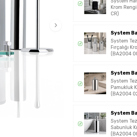
System Har
Krom Rengi
CR)
System B
System Tez
Fırçalığı K
(BA2004 0
System B
System Te
Pamukluk 
(BA2004 0
System B
System Tez
Sabunluk K
(BA2004 0