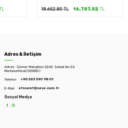
TL
18.652,80 TL
16.787,52
TL
Adres & İletişim
Adres : Sümer Mahallesi 2242. Sokak No:55
Merkezefendi/DENİZLİ
+90 533 590 98 01
Telefon
eticaret@sese.com.tr
E-Mail
Sosyal Medya