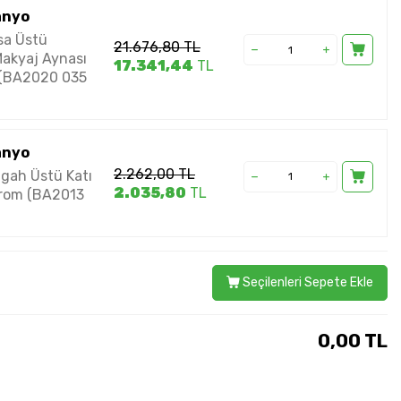
anyo
sa Üstü
21.676,80
TL
Makyaj Aynası
17.341,44
TL
 (BA2020 035
anyo
2.262,00
TL
gah Üstü Katı
2.035,80
TL
rom (BA2013
Seçilenleri Sepete Ekle
0,00
TL