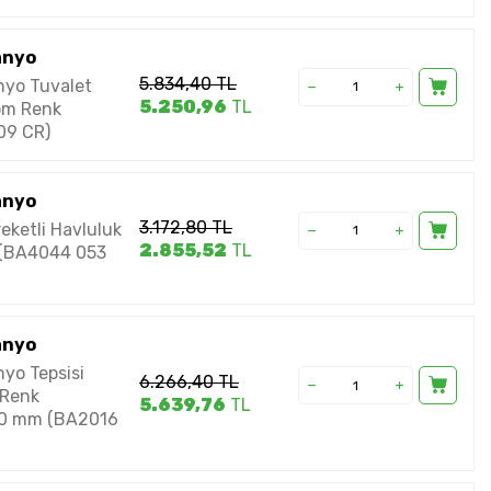
anyo
5.834,40
TL
yo Tuvalet
5.250,96
TL
rom Renk
09 CR)
anyo
3.172,80
TL
eketli Havluluk
2.855,52
TL
 (BA4044 053
anyo
yo Tepsisi
6.266,40
TL
Renk
5.639,76
TL
0 mm (BA2016