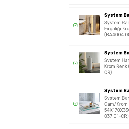
System B
System Ban
Fırçalığı K
(BA4004 0
System B
System Har
Krom Renk
CR)
System B
System Ban
Cam/Krom 
54X170X33
037 C1-CR)