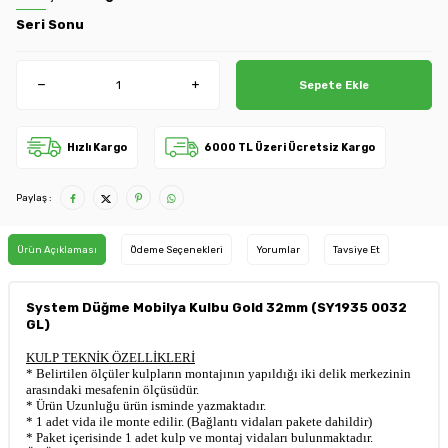
Seri Sonu
Sepete Ekle
Hızlı Kargo
6000 TL Üzeri Ücretsiz Kargo
Paylaş :
Ürün Açıklaması
Ödeme Seçenekleri
Yorumlar
Tavsiye Et
System Düğme Mobilya Kulbu Gold 32mm (SY1935 0032
GL)
KULP TEKNİK ÖZELLİKLERİ
* Belirtilen ölçüler kulpların montajının yapıldığı iki delik merkezinin
arasındaki mesafenin ölçüsüdür.
* Ürün Uzunluğu ürün isminde yazmaktadır.
* 1 adet vida ile monte edilir. (Bağlantı vidaları pakete dahildir)
* Paket içerisinde 1 adet kulp ve montaj vidaları bulunmaktadır.