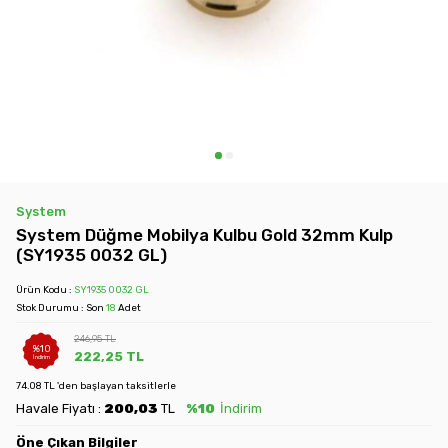
System
System Düğme Mobilya Kulbu Gold 32mm Kulp
(SY1935 0032 GL)
Ürün Kodu :
SY1935 0032 GL
Stok Durumu : Son
18
Adet
246,95
TL
%
10
222,25
TL
İndirim
74.08 TL 'den başlayan taksitlerle
Havale Fiyatı :
200,03
TL
%10
İndirim
Öne Çıkan Bilgiler