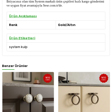
İhtiyacınız olan tüm System markalı ürün çeşitleri hızlı kargo gönderimi
ve uygun fiyat avantajıyla Sese.com.tr'de.
Ürün Açıklaması
Renk
Gold/Altın
Ürün Etiketleri
system kulp
Benzer Ürünler
%
10
%
10
İndirim
İndirim