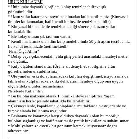
ÜRÜN KULLANIMI
* Ürünümüz dayanıklı, sağlam, kolay temizlenebilir ve şık
görünümlüdür.
* Uzun yıllar kararma ve soyulma olmadan kullanabilirsiniz. (Kimyasal
ürünler kullanmadan, hafif nemli bir bez ile temizlenmelidir.)
* Kimyasal bir madde ile temizlenmediği sürece çok uzun yıllar
kullanılabilir.
* Ele kolay oturan şık tasarımı vardır.
* Kendi imalatımız olan tüm kulp modellerimiz 50 yılı aşkın tecrübemiz
ile kendi tesisimizde üretilmektedir.
Nasıl Ölçü Alınır?
* Dolap veya çekmecenizin vida giriş yerleri arasındaki mesafeyi metre
ile ölçünüz.
* Kulp ölçüleri standarttır. (Ürüne ait detaylı ebat bilgisine ürün
görsellerinden ulaşabilirsiniz)
* Öte yandan, eski dolaplarınızdaki kulpları değiştirmek istiyorsanız da
takılı olan kulpları sökerek iki delik arası mesafeyi ölçüp ona uygun
ölçülerdeki ürünleri seçmelisiniz.
Nerelerde Kullanılır?
* Bu kulplar malzeme olarak 1. Sınıf kaliteye sahiptirler. Yaşam
alanınızın her köşesinde rahatlıkla kullanılabilir.
* Çekmecelerde, kapaklarda, dolaplarda, mutfaklarda, vestiyerlerde ve
birçok alanda kullanıma uygundur.
* Paslanma ve kararmaya karşı oldukça dayanıklı olan bu mobilya
kulpları sağlamlığı ve hafif tasarımı ile pratik bir kullanım imkânı sunar.
* Mobilyalarınıza estetik bir görünüm katmak istiyorsanız doğru
adrestesiniz.