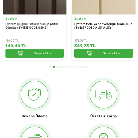
System
System
System Düğme Porselen Kulp Antik
System Mobilya Kahverengi 50mm Kulp
Gümüş (SY4535 0008 OSM2)
(SY4627 0050 AL13-AL13)
156,00
TL
433,03
TL
140,40
TL
389,73
TL
Sepete Ekle
Sepete Ekle
Güvenli Ödeme
Ücretsiz Kargo