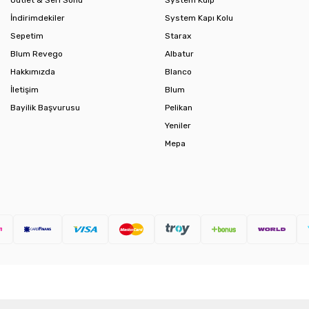
Outlet & Seri Sonu
System Kulp
İndirimdekiler
System Kapı Kolu
Sepetim
Starax
Blum Revego
Albatur
Hakkımızda
Blanco
İletişim
Blum
Bayilik Başvurusu
Pelikan
Yeniler
Mepa