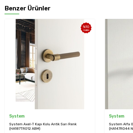
Benzer Ürünler
%
10
İndirim
System
System
System Axel-T Kapı Kolu Antik Sarı Renk
System Alfa Od
(HA187TRO12 ABM)
(HA147RO44 N