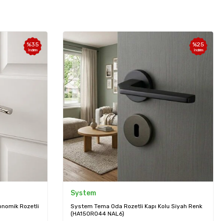
%
35
%
25
İndirim
İndirim
System
onomik Rozetli
System Tema Oda Rozetli Kapı Kolu Siyah Renk
(HA150RO44 NAL6)