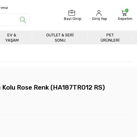
rımız
0
Bayi Girişi
Giriş Yap
Sepetim
EV &
OUTLET & SERI
PET
YAŞAM
SONU
ÜRÜNLERİ
ı Kolu Rose Renk (HA187TRO12 RS)