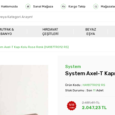
Hakkımızda
Sanal Mağaza
Kargo Takip
Mağazala
MUTFAK &
HIRDAVAT
BEYAZ
BANYO
ÇEŞITLERI
EŞYA
m Axel-T Kapı Kolu Rose Renk (HA187TRO12 RS)
System
System Axel-T Kap
Ürün Kodu :
HA187TRO12 RS
Stok Durumu : Son
11
Adet
2.481,49
TL
%
18
2.047,23
TL
İndirim