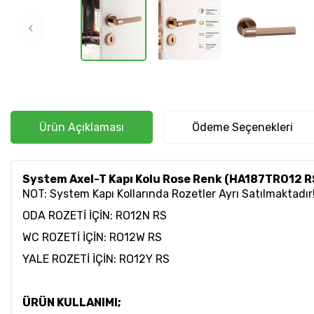
Ürün Açıklaması
Ödeme Seçenekleri
System Axel-T Kapı Kolu Rose Renk (HA187TRO12 R
NOT: System Kapı Kollarında Rozetler Ayrı Satılmaktadır
ODA ROZETİ İÇİN:
RO12N RS
WC ROZETİ İÇİN:
RO12W RS
YALE ROZETİ İÇİN:
RO12Y RS
ÜRÜN KULLANIMI;