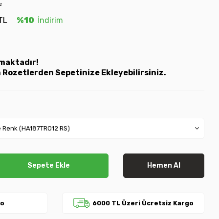
e
TL
%10
İndirim
lmaktadır!
 Rozetlerden Sepetinize Ekleyebilirsiniz.
Sepete Ekle
Hemen Al
go
6000 TL Üzeri Ücretsiz Kargo