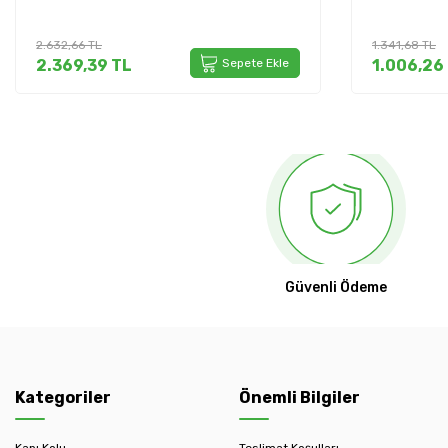
2.632,66
TL
1.341,68
TL
2.369,39
TL
Sepete Ekle
1.006,26
Güvenli Ödeme
Kategoriler
Önemli Bilgiler