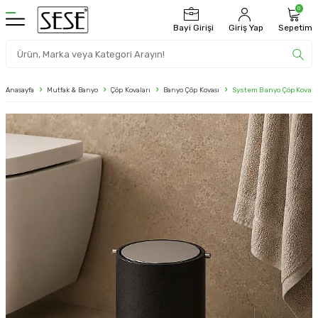
0
Bayi Girişi
Giriş Yap
Sepetim
Anasayfa
Mutfak & Banyo
Çöp Kovaları
Banyo Çöp Kovası
System Banyo Çöp Kovası