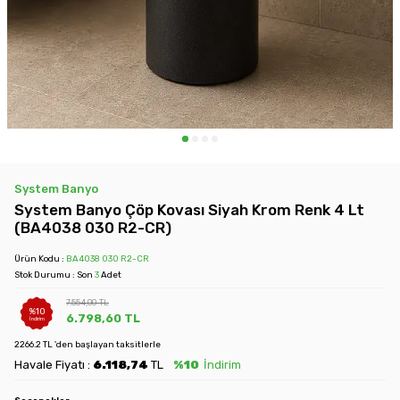
System Banyo
System Banyo Çöp Kovası Siyah Krom Renk 4 Lt
(BA4038 030 R2-CR)
Ürün Kodu :
BA4038 030 R2-CR
Stok Durumu : Son
3
Adet
7.554,00
TL
%
10
6.798,60
TL
İndirim
2266.2 TL 'den başlayan taksitlerle
Havale Fiyatı :
6.118,74
TL
%10
İndirim