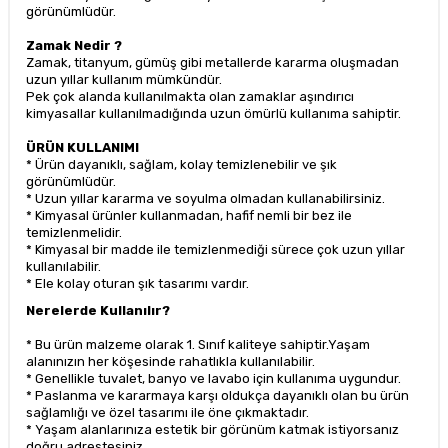
görünümlüdür.
Zamak Nedir ?
Zamak, titanyum, gümüş gibi metallerde kararma oluşmadan
uzun yıllar kullanım mümkündür.
Pek çok alanda kullanılmakta olan zamaklar aşındırıcı
kimyasallar kullanılmadığında uzun ömürlü kullanıma sahiptir.
ÜRÜN KULLANIMI
* Ürün dayanıklı, sağlam, kolay temizlenebilir ve şık
görünümlüdür.
* Uzun yıllar kararma ve soyulma olmadan kullanabilirsiniz.
* Kimyasal ürünler kullanmadan, hafif nemli bir bez ile
temizlenmelidir.
* Kimyasal bir madde ile temizlenmediği sürece çok uzun yıllar
kullanılabilir.
* Ele kolay oturan şık tasarımı vardır.
Nerelerde Kullanılır?
* Bu ürün malzeme olarak 1. Sınıf kaliteye sahiptir.Yaşam
alanınızın her köşesinde rahatlıkla kullanılabilir.
* Genellikle tuvalet, banyo ve lavabo için kullanıma uygundur.
* Paslanma ve kararmaya karşı oldukça dayanıklı olan bu ürün
sağlamlığı ve özel tasarımı ile öne çıkmaktadır.
* Yaşam alanlarınıza estetik bir görünüm katmak istiyorsanız
doğru adrestesiniz.