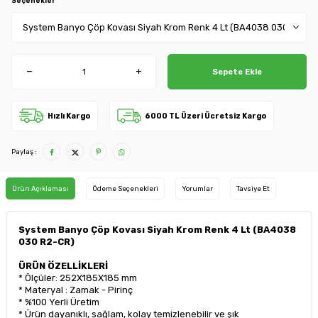
Seçenekler
Sepete Ekle
Hızlı Kargo
6000 TL Üzeri Ücretsiz Kargo
Paylaş :
Ürün Açıklaması
Ödeme Seçenekleri
Yorumlar
Tavsiye Et
System
Banyo Çöp Kovası Siyah Krom Renk 4 Lt (BA4038
030 R2-CR)
ÜRÜN ÖZELLİKLERİ
* Ölçüler: 252X185X185 mm
* Materyal : Zamak - Pirinç
* %100 Yerli Üretim
* Ürün dayanıklı, sağlam, kolay temizlenebilir ve şık