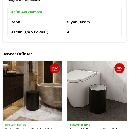
Ürün Açıklaması
Renk
Siyah, Krom
Hacim (Çöp Kovası)
4
Benzer Ürünler
%
10
%
10
İndirim
İndirim
System Banyo
System Banyo