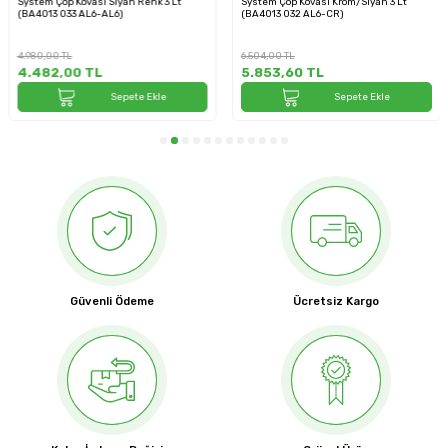
System Çöp Kovası Siyah Renk 3 Lt
System Çöp Kovası Krom/Siyah 3 Lt
(BA4013 033 AL6-AL6)
(BA4013 032 AL6-CR)
4.980,00
TL
6.504,00
TL
4.482,00
TL
5.853,60
TL
Sepete Ekle
Sepete Ekle
Güvenli Ödeme
Ücretsiz Kargo