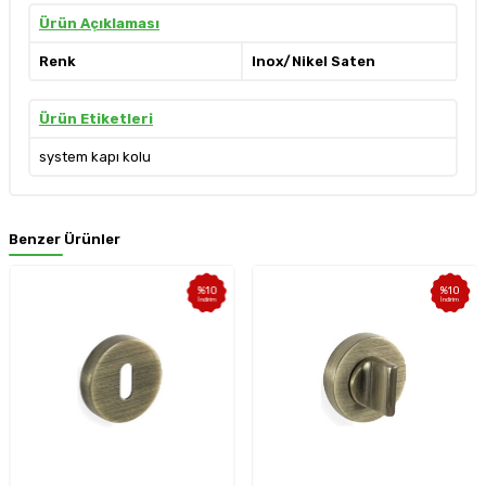
Ürün Açıklaması
Renk
Inox/Nikel Saten
Ürün Etiketleri
system kapı kolu
Benzer Ürünler
%
10
%
10
İndirim
İndirim