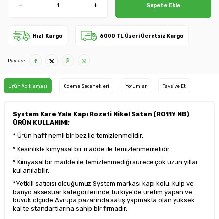
Sepete Ekle
Hızlı Kargo
6000 TL Üzeri Ücretsiz Kargo
Paylaş :
Ürün Açıklaması
Ödeme Seçenekleri
Yorumlar
Tavsiye Et
System Kare Yale Kapı Rozeti Nikel Saten (RO11Y NB)
ÜRÜN KULLANIMI;
* Ürün hafif nemli bir bez ile temizlenmelidir.
* Kesinlikle kimyasal bir madde ile temizlenmemelidir.
* Kimyasal bir madde ile temizlenmediği sürece çok uzun yıllar
kullanılabilir.
*Yetkili satıcısı olduğumuz System markası kapı kolu, kulp ve
banyo aksesuar kategorilerinde Türkiye'de üretim yapan ve
büyük ölçüde Avrupa pazarında satış yapmakta olan yüksek
kalite standartlarına sahip bir firmadır.