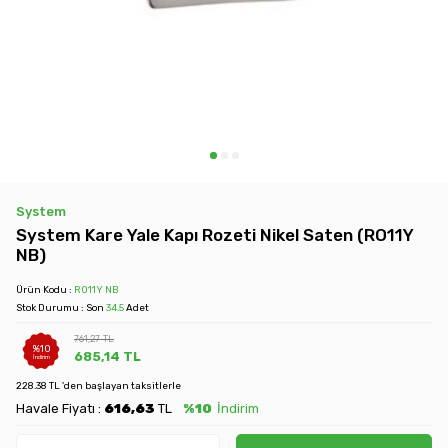
System
System Kare Yale Kapı Rozeti Nikel Saten (RO11Y
NB)
Ürün Kodu :
RO11Y NB
Stok Durumu : Son
34.5
Adet
761,27
TL
%
10
685,14
TL
İndirim
228.38 TL 'den başlayan taksitlerle
Havale Fiyatı :
616,63
TL
%10
İndirim