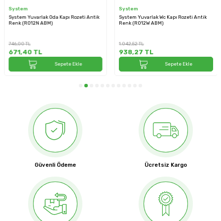
System
System
System Yuvarlak Oda Kapı Rozeti Antik
System Yuvarlak Wc Kapı Rozeti Antik
Renk (RO12N ABM)
Renk (RO12W ABM)
746,00
TL
1.042,52
TL
671,40
TL
938,27
TL
Sepete Ekle
Sepete Ekle
Güvenli Ödeme
Ücretsiz Kargo