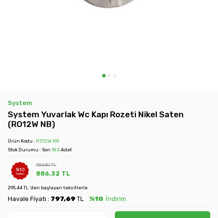
System
System Yuvarlak Wc Kapı Rozeti Nikel Saten
(RO12W NB)
Ürün Kodu :
RO12W NB
Stok Durumu : Son
18.5
Adet
984,80
TL
%
10
886,32
TL
İndirim
295.44 TL 'den başlayan taksitlerle
Havale Fiyatı :
797,69
TL
%10
İndirim