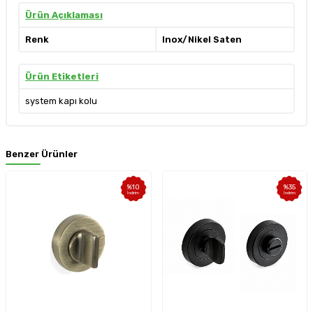
Ürün Açıklaması
Renk
Inox/Nikel Saten
Ürün Etiketleri
system kapı kolu
Benzer Ürünler
%
10
%
35
İndirim
İndirim