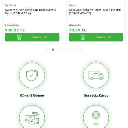
System
Sese
System Yuvarlak Wc Kapı Rozeti Antik
Sese Kapı Kolu Wc Rozeti Siyah Plastik
Renk (RO12W ABM)
(201-22-02-02)
1.042,52
TL
108,60
TL
938,27
TL
70,59
TL
Sepete Ekle
Sepete Ekle
Güvenli Ödeme
Ücretsiz Kargo