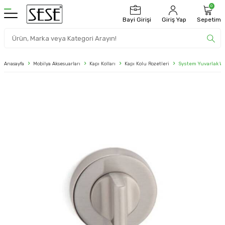
0
Bayi Girişi
Giriş Yap
Sepetim
Anasayfa
Mobilya Aksesuarları
Kapı Kolları
Kapı Kolu Rozetleri
System Yuvarlak Wc