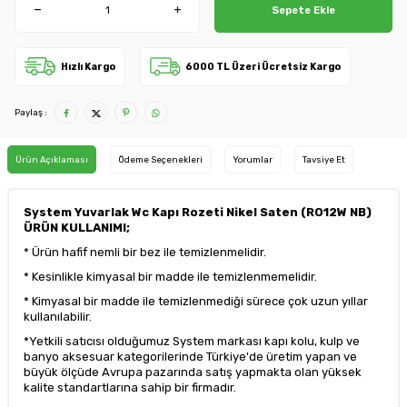
Sepete Ekle
Hızlı Kargo
6000 TL Üzeri Ücretsiz Kargo
Paylaş :
Ürün Açıklaması
Ödeme Seçenekleri
Yorumlar
Tavsiye Et
System Yuvarlak Wc Kapı Rozeti Nikel Saten (RO12W NB)
ÜRÜN KULLANIMI;
* Ürün hafif nemli bir bez ile temizlenmelidir.
* Kesinlikle kimyasal bir madde ile temizlenmemelidir.
* Kimyasal bir madde ile temizlenmediği sürece çok uzun yıllar
kullanılabilir.
*Yetkili satıcısı olduğumuz System markası kapı kolu, kulp ve
banyo aksesuar kategorilerinde Türkiye'de üretim yapan ve
büyük ölçüde Avrupa pazarında satış yapmakta olan yüksek
kalite standartlarına sahip bir firmadır.