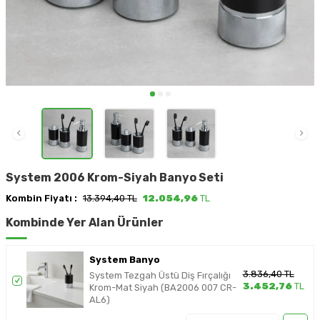
System 2006 Krom-Siyah Banyo Seti
Kombin Fiyatı :
13.394,40 TL
12.054,96
TL
Kombinde Yer Alan Ürünler
System Banyo
3.836,40
TL
System Tezgah Üstü Diş Fırçalığı
3.452,76
TL
Krom-Mat Siyah (BA2006 007 CR-
AL6)