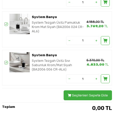
System Banyo
4.188,00
TL
System Tezgah Üstü Pamukluk
3.769,20
TL
Krom Mat Siyah (BA2006 024 CR-
AL6)
System Banyo
5.370,00
TL
System Tezgah Üstü Sıvı
4.833,00
TL
Sabunluk Krom/Mat Siyah
(BA2006 006 CR-AL6)
Seçilenleri Sepete Ekle
Toplam
0,00
TL