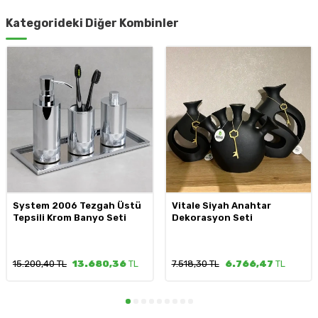
Kategorideki Diğer Kombinler
System 2006 Tezgah Üstü
Vitale Siyah Anahtar
Tepsili Krom Banyo Seti
Dekorasyon Seti
15.200,40 TL
13.680,36
TL
7.518,30 TL
6.766,47
TL