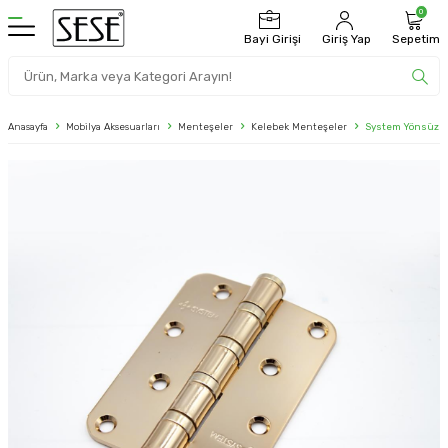
0
Bayi Girişi
Giriş Yap
Sepetim
Anasayfa
Mobilya Aksesuarları
Menteşeler
Kelebek Menteşeler
System Yönsüz 4 