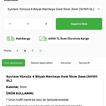
Seçenekler
Sepete Ekle
Hızlı Kargo
6000 TL Üzeri Ücretsiz Kargo
Paylaş :
Ürün Açıklaması
Ödeme Seçenekleri
Yorumlar
Tavsiye Et
System Yönsüz 4 Bilyalı Menteşe Gold 10cm 3mm (SH101
GL)
Kalınlık:
3mm
ÜRÜN KULLANIMI;
* Ürün hafif nemli bir bez ile temizlenmelidir.