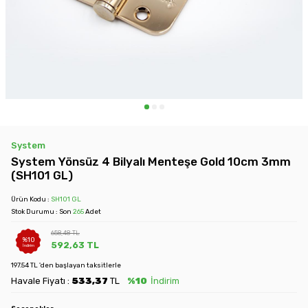
System
System Yönsüz 4 Bilyalı Menteşe Gold 10cm 3mm
(SH101 GL)
Ürün Kodu :
SH101 GL
Stok Durumu : Son
265
Adet
658,48
TL
%
10
592,63
TL
İndirim
197.54 TL 'den başlayan taksitlerle
Havale Fiyatı :
533,37
TL
%10
İndirim