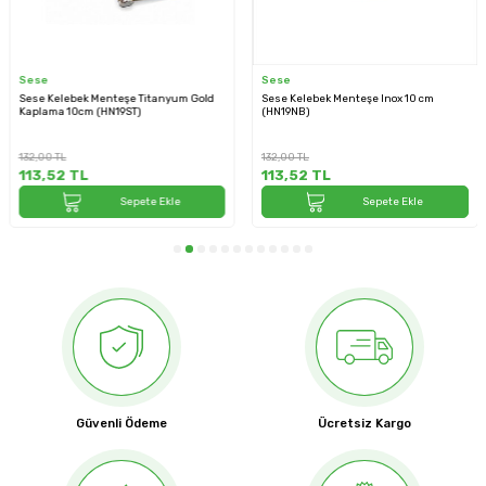
Sese
Sese
anyum Gold
Sese Kelebek Menteşe Inox 10 cm
Sese Kelebek Menteşe Mat A
(HN19NB)
(HN19SAN)
132,00
TL
132,00
TL
113,52
TL
113,52
TL
Ekle
Sepete Ekle
Sepete 
Güvenli Ödeme
Ücretsiz Kargo