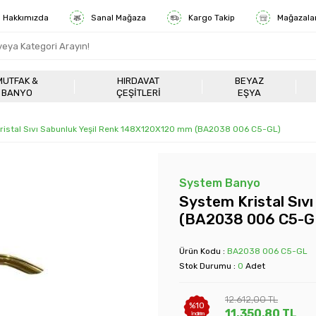
Hakkımızda
Sanal Mağaza
Kargo Takip
Mağazala
MUTFAK &
HIRDAVAT
BEYAZ
BANYO
ÇEŞITLERI
EŞYA
ristal Sıvı Sabunluk Yeşil Renk 148X120X120 mm (BA2038 006 C5-GL)
System Banyo
System Kristal Sıv
(BA2038 006 C5-G
Ürün Kodu :
BA2038 006 C5-GL
Stok Durumu :
0
Adet
12.612,00
TL
%
10
11.350,80
TL
İndirim