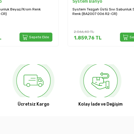
nyo
System Banyo
 Üstü Sıvı Sabunluk Siyah Krom
System Tezgah Üstü Sıvı Sabunlu
 006 R2-CR)
(BA2004 006 RS)
5.253,60
TL
TL
Sepete Ekle
4.728,24
TL
Ücretsiz Kargo
Kolay İade ve Değişim