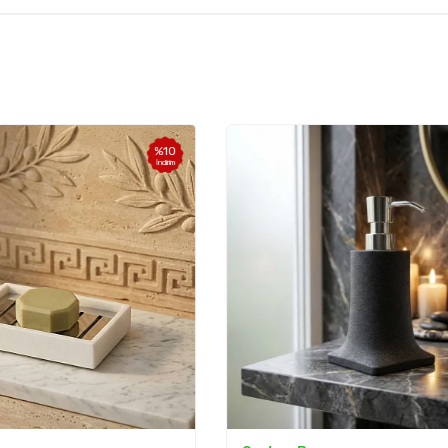
%
10
İndirim