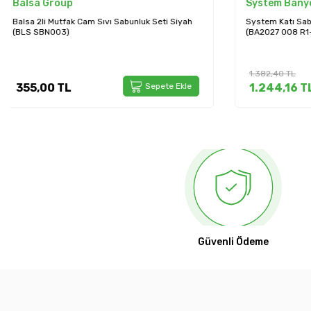
System Banyo
System Ba
System Katı Sabunluk Beyaz/Krom Renk
System Tezgah
(BA2027 008 R1-CR)
Renk (BA2007
1.382,40
TL
2.066,40
TL
1.244,16
TL
Sepete Ekle
1.859,76
Güvenli Ödeme