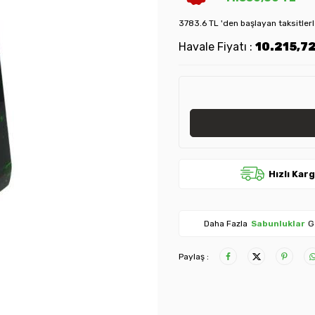
3783.6 TL 'den başlayan taksitler
Havale Fiyatı :
10.215,7
Hızlı Kar
Daha Fazla
Sabunluklar
G
Paylaş :