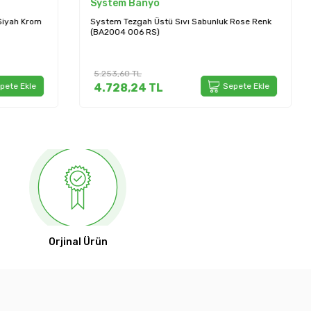
System Banyo
k Rose Renk
System Tezgah Üstü Katı Sabunluk Krom
(BA2013 008 CR)
2.262,00
TL
Sepete Ekle
2.035,80
TL
Sepete Ekle
Orjinal Ürün