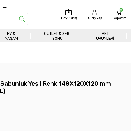
rımız
0
Bayi Girişi
Giriş Yap
Sepetim
EV &
OUTLET & SERI
PET
YAŞAM
SONU
ÜRÜNLERİ
ı Sabunluk Yeşil Renk 148X120X120 mm
L)