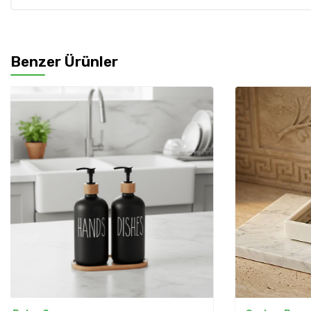
Benzer Ürünler
%
10
İndirim