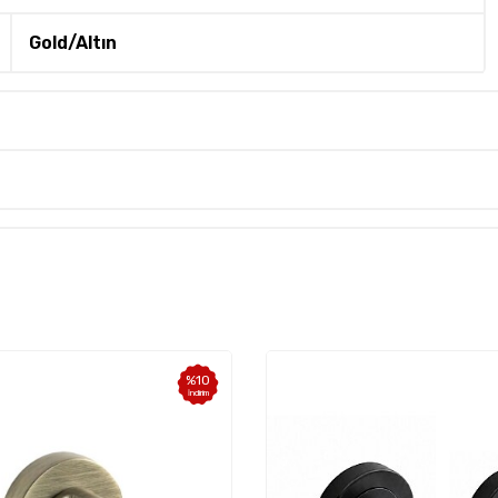
Gold/Altın
%
35
İndirim