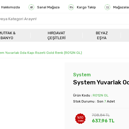
Hakkımızda
Sanal Mağaza
Kargo Takip
Mağazala
MUTFAK &
HIRDAVAT
BEYAZ
BANYO
ÇEŞITLERI
EŞYA
em Yuvarlak Oda Kapı Rozeti Gold Renk (RO12N GL)
System
System Yuvarlak Od
Ürün Kodu :
RO12N GL
Stok Durumu : Son
7
Adet
708,84
TL
%
10
637,96
TL
İndirim