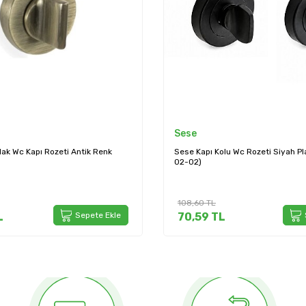
System
 Wc Rozeti Siyah Plastik (201-22-
System Kare Oda Kapı Rozeti Füm
BBN)
761,27
TL
Sepete Ekle
685,14
TL