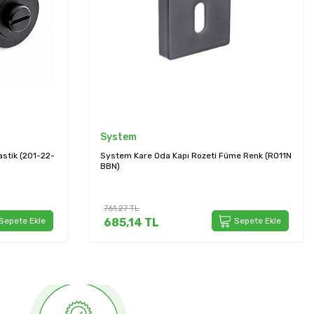
System
e Renk (RO11N
System Yuvarlak Oda Kapı Rozeti Nikel Saten
(RO12N NB)
708,84
TL
Sepete Ekle
637,96
TL
Sepete Ekle