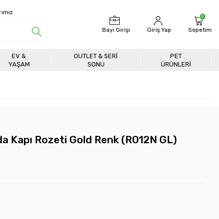
rımız
0
Bayi Girişi
Giriş Yap
Sepetim
EV &
OUTLET & SERI
PET
YAŞAM
SONU
ÜRÜNLERİ
a Kapı Rozeti Gold Renk (RO12N GL)