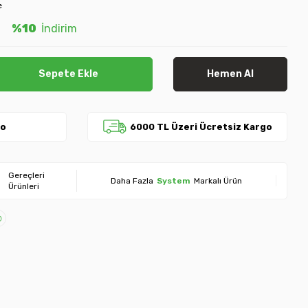
e
L
%10
İndirim
Sepete Ekle
Hemen Al
go
6000 TL Üzeri Ücretsiz Kargo
Gereçleri
Daha Fazla
System
Markalı Ürün
Ürünleri