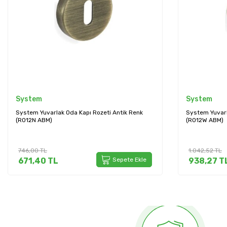
System
Sese
System Yuvarlak Wc Kapı Rozeti Antik Renk
Sese Kapı Kolu
(RO12W ABM)
02-02)
1.042,52
TL
108,60
TL
938,27
TL
Sepete Ekle
70,59
TL