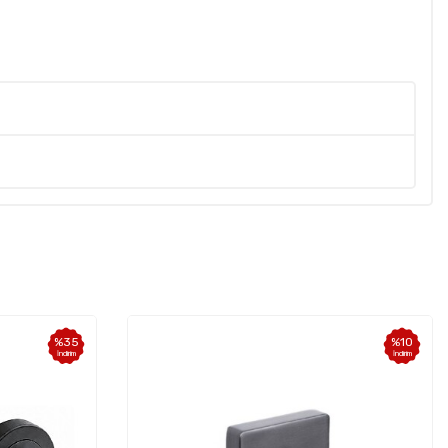
%
10
%
10
İndirim
İndirim