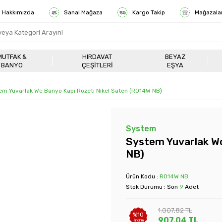
Hakkımızda
Sanal Mağaza
Kargo Takip
Mağazala
MUTFAK &
HIRDAVAT
BEYAZ
BANYO
ÇEŞITLERI
EŞYA
em Yuvarlak Wc Banyo Kapı Rozeti Nikel Saten (RO14W NB)
System
System Yuvarlak Wc
NB)
Ürün Kodu :
RO14W NB
Stok Durumu : Son
9
Adet
1.007,82
TL
%
10
907,04
TL
İndirim