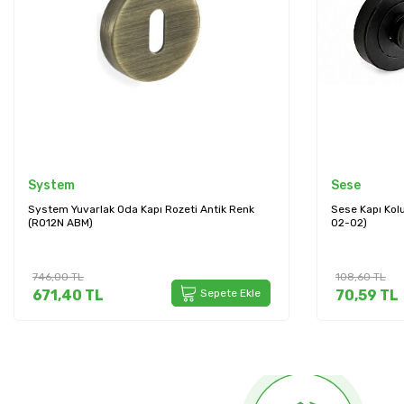
Sese
System
Sese Kapı Kolu Wc Rozeti Siyah Plastik (201-22-
System Yuvarl
02-02)
(RO12W ABM)
108,60
TL
1.042,52
TL
70,59
TL
Sepete Ekle
938,27
T