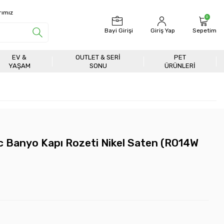
rımız
0
Bayi Girişi
Giriş Yap
Sepetim
EV &
OUTLET & SERI
PET
YAŞAM
SONU
ÜRÜNLERİ
 Banyo Kapı Rozeti Nikel Saten (RO14W