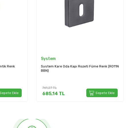
System
e Renk (RO11N
System Yuvarlak Oda Kapı Rozeti Nikel Saten
(RO12N NB)
708,84
TL
Sepete Ekle
637,96
TL
Sepete Ekle