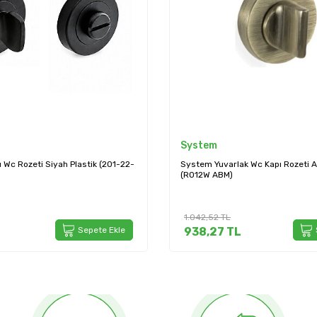
System
ak Wc Kapı Rozeti Antik Renk
System Kare Oda Kapı Rozeti Füm
BBN)
761,27
TL
L
Sepete Ekle
685,14
TL