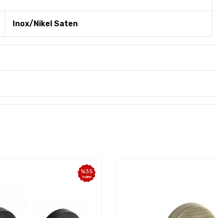
Inox/Nikel Saten
%
10
İndirim