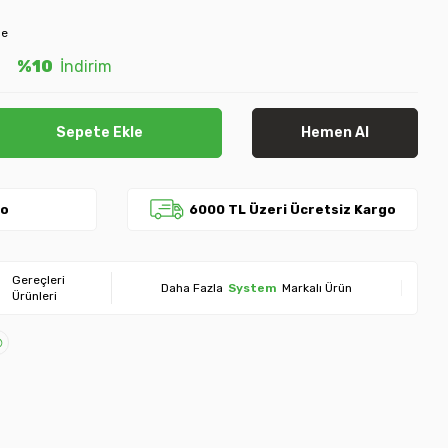
le
L
%10
İndirim
Sepete Ekle
Hemen Al
go
6000 TL Üzeri Ücretsiz Kargo
Gereçleri
Daha Fazla
System
Markalı Ürün
Ürünleri