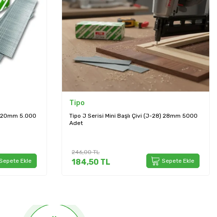
Tipo
Mini Başlı Çivi (J-28) 28mm 5000
Tipo J Serisi Mini Başlı Çivi (J-
Adet
432,00
TL
L
Sepete Ekle
324,00
TL