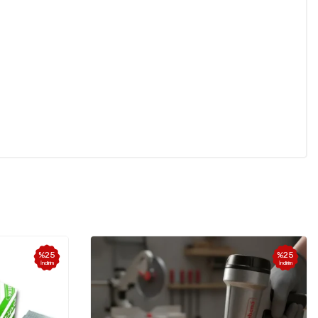
%
25
İndirim