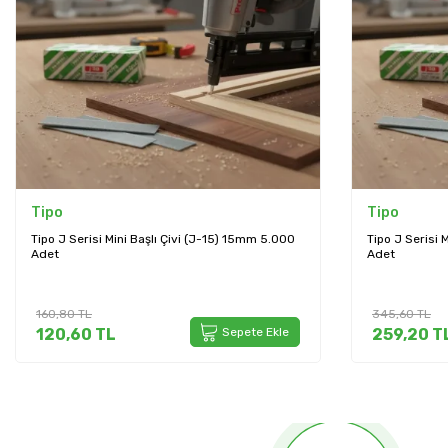
Tipo
5) 15mm 5.000
Tipo J Serisi Mini Başlı Çivi (J-40) 40mm 5000
Adet
345,60
TL
Sepete Ekle
259,20
TL
Sepete Ekle