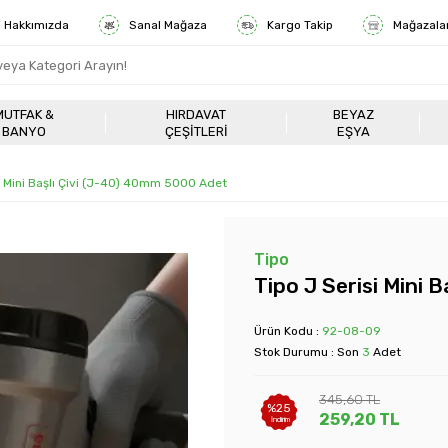
Hakkımızda
Sanal Mağaza
Kargo Takip
Mağazala
MUTFAK &
HIRDAVAT
BEYAZ
BANYO
ÇEŞITLERI
EŞYA
i Mini Başlı Çivi (J-40) 40mm 5000 Adet
Tipo
Tipo J Serisi Mini 
Ürün Kodu :
92-08-09
Stok Durumu : Son
3
Adet
345,60
TL
%
25
259,20
TL
İndirim