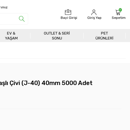
rımız
0
Bayi Girişi
Giriş Yap
Sepetim
EV &
OUTLET & SERI
PET
YAŞAM
SONU
ÜRÜNLERİ
Başlı Çivi (J-40) 40mm 5000 Adet