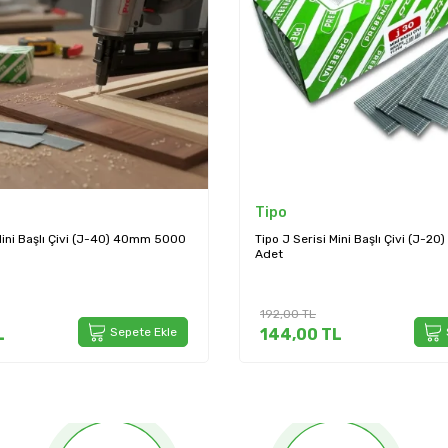
Tipo
Tipo
Tipo J Serisi Mini Başlı Çivi (J-20) 20mm 5.000
Tipo J Serisi 
Adet
Adet
192,00
TL
246,00
TL
144,00
TL
Sepete Ekle
184,50
T