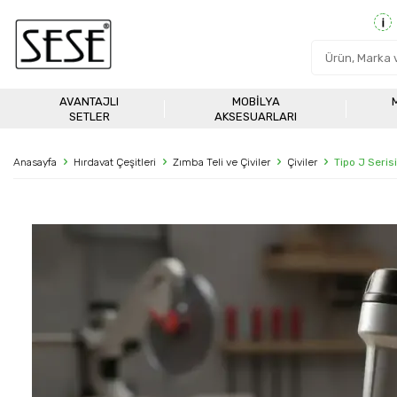
AVANTAJLI
MOBILYA
SETLER
AKSESUARLARI
Anasayfa
Hırdavat Çeşitleri
Zımba Teli ve Çiviler
Çiviler
Tipo J Seris