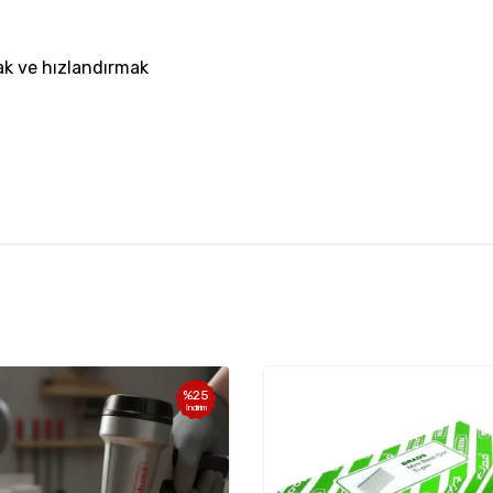
ak ve hızlandırmak
%
25
İndirim