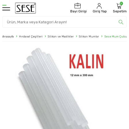
0
Bayi Girişi
Giriş Yap
Sepetim
Anasayfa
Hırdavat Çeşitleri
Silikon ve Mastikler
Silikon Mumlar
Sese Mum Çubuk Si