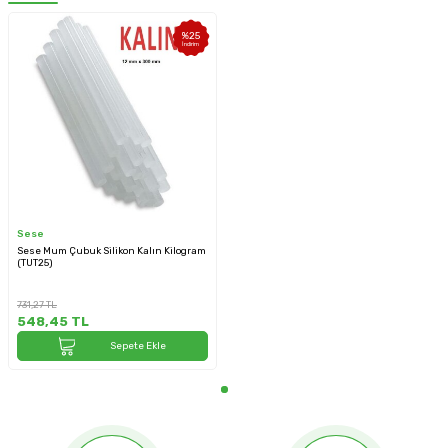
%
25
İndirim
Sese
Sese Mum Çubuk Silikon Kalın Kilogram
(TUT25)
731,27
TL
548,45
TL
Sepete Ekle