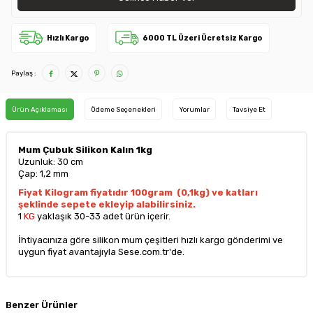
Hızlı Kargo
6000 TL Üzeri Ücretsiz Kargo
Paylaş :
Ürün Açıklaması
Ödeme Seçenekleri
Yorumlar
Tavsiye Et
Mum Çubuk Silikon Kalın 1kg
Uzunluk: 30 cm
Çap: 1,2 mm
Fiyat Kilogram fiyatıdır 100gram (0,1kg) ve katları
şeklinde sepete ekleyip alabilirsiniz.
1
KG
yaklaşık 30-33 adet ürün içerir.
İhtiyacınıza göre silikon mum çeşitleri hızlı kargo gönderimi ve
uygun fiyat avantajıyla Sese.com.tr'de.
Benzer Ürünler