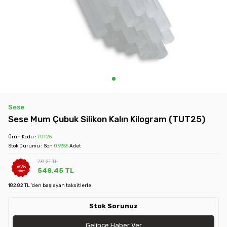
Sese
Sese Mum Çubuk Silikon Kalın Kilogram (TUT25)
Ürün Kodu :
TUT25
Stok Durumu : Son
0.9355
Adet
731,27
TL
%
25
548,45
TL
İndirim
182.82 TL 'den başlayan taksitlerle
Stok Sorunuz
Gelince Haber Ver