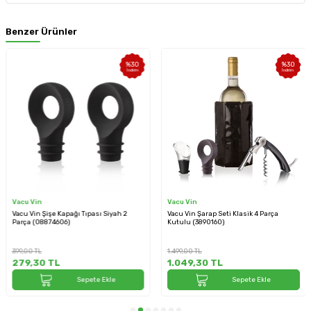
Benzer Ürünler
%
30
%
30
İndirim
İndirim
Vacu Vin
Vacu Vin
Vacu Vin Şişe Kapağı Tıpası Siyah 2
Vacu Vin Şarap Seti Klasik 4 Parça
Parça (08874606)
Kutulu (3890160)
399,00
TL
1.499,00
TL
279,30
TL
1.049,30
TL
Sepete Ekle
Sepete Ekle