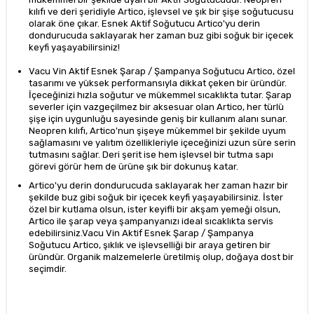
kılıfı ve deri şeridiyle Artico, işlevsel ve şık bir şişe soğutucusu
olarak öne çıkar. Esnek Aktif Soğutucu Artico'yu derin
dondurucuda saklayarak her zaman buz gibi soğuk bir içecek
keyfi yaşayabilirsiniz!
Vacu Vin Aktif Esnek Şarap / Şampanya Soğutucu Artico, özel
tasarımı ve yüksek performansıyla dikkat çeken bir üründür.
İçeceğinizi hızla soğutur ve mükemmel sıcaklıkta tutar. Şarap
severler için vazgeçilmez bir aksesuar olan Artico, her türlü
şişe için uygunluğu sayesinde geniş bir kullanım alanı sunar.
Neopren kılıfı, Artico'nun şişeye mükemmel bir şekilde uyum
sağlamasını ve yalıtım özellikleriyle içeceğinizi uzun süre serin
tutmasını sağlar. Deri şerit ise hem işlevsel bir tutma sapı
görevi görür hem de ürüne şık bir dokunuş katar.
Artico'yu derin dondurucuda saklayarak her zaman hazır bir
şekilde buz gibi soğuk bir içecek keyfi yaşayabilirsiniz. İster
özel bir kutlama olsun, ister keyifli bir akşam yemeği olsun,
Artico ile şarap veya şampanyanızı ideal sıcaklıkta servis
edebilirsiniz.Vacu Vin Aktif Esnek Şarap / Şampanya
Soğutucu Artico, şıklık ve işlevselliği bir araya getiren bir
üründür. Organik malzemelerle üretilmiş olup, doğaya dost bir
seçimdir.