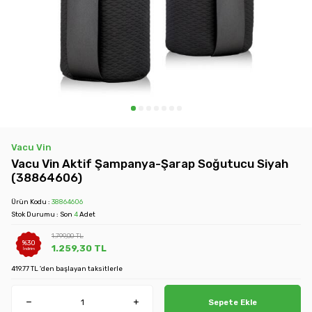
Vacu Vin
Vacu Vin Aktif Şampanya-Şarap Soğutucu Siyah
(38864606)
Ürün Kodu :
38864606
Stok Durumu : Son
4
Adet
1.799,00
TL
%
30
1.259,30
TL
İndirim
419.77 TL 'den başlayan taksitlerle
Sepete Ekle