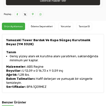
Gelince Haber Ver
Paylaş :
Ürün Açıklaması
Ödeme Seçenekleri
Yorumlar
Tavsiye Et
Yamazaki Tower Bardak Ve Kupa Süzgeç Kurutmalık
Beyaz (YM 3328)
Tanım
Geniş yüzey alanı ek kurutma alanı yaratırken, saklandığında
minimum yer kaplar.
Malzemeler:
ABS Reçine
Boyutlar:
U 12,09 x G 16,73 x Y 0,59 inç
Ağırlık:
1,28 lbs.
Bakım Talimatları:
Hafif deterjan ve yumuşak bir süngerle
temizleyin.
Sertifikalar:
BPA İÇERMEZ
Benzer Ürünler