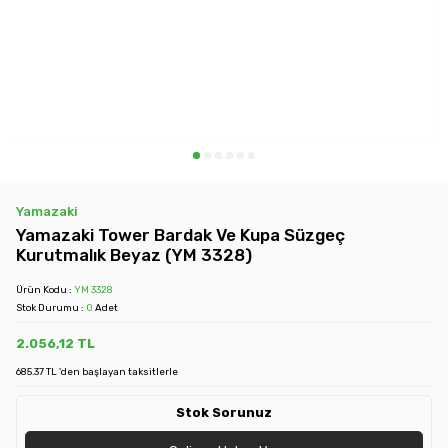
Yamazaki
Yamazaki Tower Bardak Ve Kupa Süzgeç
Kurutmalık Beyaz (YM 3328)
Ürün Kodu :
YM 3328
Stok Durumu :
0
Adet
2.056,12
TL
685.37 TL 'den başlayan taksitlerle
Stok Sorunuz