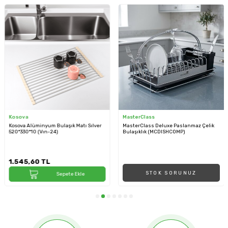
Kosova
MasterClass
Kosova Alüminyum Bulaşık Matı Sılver
MasterClass Deluxe Paslanmaz Çelik
520*330*10 (Vın-24)
Bulaşıklık (MCDISHCOMP)
1.545,60
TL
STOK SORUNUZ
Sepete Ekle