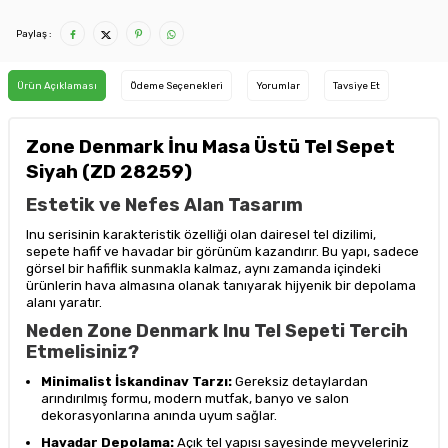
Paylaş :
Ürün Açıklaması
Ödeme Seçenekleri
Yorumlar
Tavsiye Et
Zone Denmark İnu Masa Üstü Tel Sepet
Siyah (ZD 28259)
Estetik ve Nefes Alan Tasarım
Inu serisinin karakteristik özelliği olan dairesel tel dizilimi,
sepete hafif ve havadar bir görünüm kazandırır. Bu yapı, sadece
görsel bir hafiflik sunmakla kalmaz, aynı zamanda içindeki
ürünlerin hava almasına olanak tanıyarak hijyenik bir depolama
alanı yaratır.
Neden Zone Denmark Inu Tel Sepeti Tercih
Etmelisiniz?
Minimalist İskandinav Tarzı:
Gereksiz detaylardan
arındırılmış formu, modern mutfak, banyo ve salon
dekorasyonlarına anında uyum sağlar.
Havadar Depolama:
Açık tel yapısı sayesinde meyveleriniz