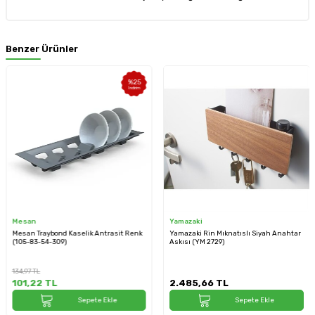
Benzer Ürünler
%
25
İndirim
Mesan
Yamazaki
Mesan Traybond Kaselik Antrasit Renk
Yamazaki Rin Mıknatıslı Siyah Anahtar
(105-83-54-309)
Askısı (YM 2729)
134,97
TL
101,22
TL
2.485,66
TL
Sepete Ekle
Sepete Ekle