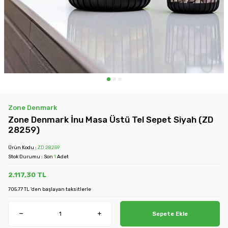
Zone Denmark
Zone Denmark İnu Masa Üstü Tel Sepet Siyah (ZD
28259)
Ürün Kodu :
ZD 28259
Stok Durumu : Son
1
Adet
2.117,30
TL
705.77 TL 'den başlayan taksitlerle
Sepete Ekle