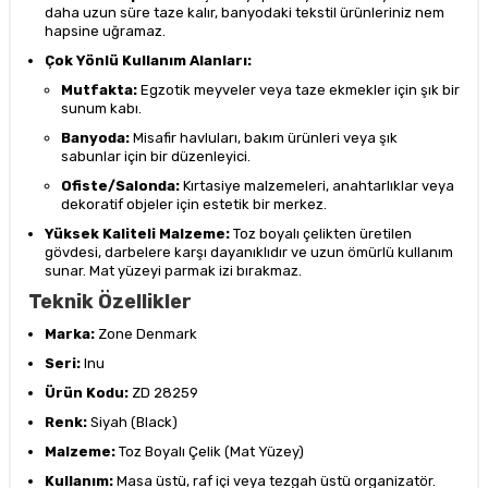
daha uzun süre taze kalır, banyodaki tekstil ürünleriniz nem
hapsine uğramaz.
Çok Yönlü Kullanım Alanları:
Mutfakta:
Egzotik meyveler veya taze ekmekler için şık bir
sunum kabı.
Banyoda:
Misafir havluları, bakım ürünleri veya şık
sabunlar için bir düzenleyici.
Ofiste/Salonda:
Kırtasiye malzemeleri, anahtarlıklar veya
dekoratif objeler için estetik bir merkez.
Yüksek Kaliteli Malzeme:
Toz boyalı çelikten üretilen
gövdesi, darbelere karşı dayanıklıdır ve uzun ömürlü kullanım
sunar. Mat yüzeyi parmak izi bırakmaz.
Teknik Özellikler
Marka:
Zone Denmark
Seri:
Inu
Ürün Kodu:
ZD 28259
Renk:
Siyah (Black)
Malzeme:
Toz Boyalı Çelik (Mat Yüzey)
Kullanım:
Masa üstü, raf içi veya tezgah üstü organizatör.