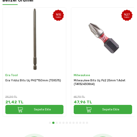
Benzer Ürünler
%
15
%
27
İndirim
İndirim
Era Tool
Milwaukee
Era Yıldız Bits Uç PH2*150mm (TEK575)
Milwaukee Bits Uç Pz2 25mm 1 Adet
(T4932430864)
25,20
TL
65,70
TL
21,42
TL
47,96
TL
Sepete Ekle
Sepete Ekle