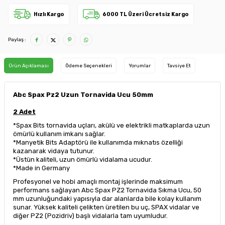
Hızlı Kargo
6000 TL Üzeri Ücretsiz Kargo
Paylaş :
Ürün Açıklaması
Ödeme Seçenekleri
Yorumlar
Tavsiye Et
Abc Spax Pz2 Uzun Tornavida Ucu 50mm
2 Adet
*Spax Bits tornavida uçları, akülü ve elektrikli matkaplarda uzun
ömürlü kullanım imkanı sağlar.
*Manyetik Bits Adaptörü ile kullanımda mıknatıs özelliği
kazanarak vidaya tutunur.
*Üstün kaliteli, uzun ömürlü vidalama ucudur.
*Made in Germany
Profesyonel ve hobi amaçlı montaj işlerinde maksimum
performans sağlayan Abc Spax PZ2 Tornavida Sıkma Ucu, 50
mm uzunluğundaki yapısıyla dar alanlarda bile kolay kullanım
sunar. Yüksek kaliteli çelikten üretilen bu uç, SPAX vidalar ve
diğer PZ2 (Pozidriv) başlı vidalarla tam uyumludur.