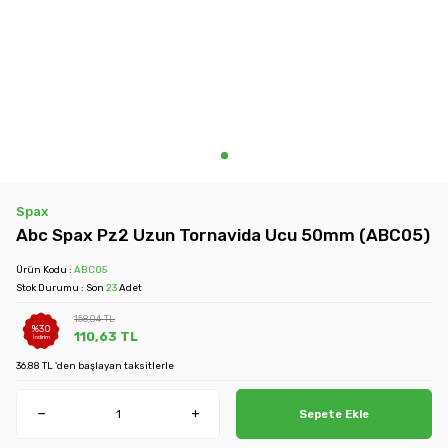
Spax
Abc Spax Pz2 Uzun Tornavida Ucu 50mm (ABC05)
Ürün Kodu :
ABC05
Stok Durumu : Son
23
Adet
158,04
TL
%
30
110,63
TL
İndirim
36.88 TL 'den başlayan taksitlerle
Sepete Ekle