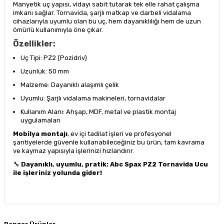
Manyetik uç yapısı, vidayı sabit tutarak tek elle rahat çalışma
imkanı sağlar. Tornavida, şarjlı matkap ve darbeli vidalama
cihazlarıyla uyumlu olan bu uç, hem dayanıklılığı hem de uzun
ömürlü kullanımıyla öne çıkar.
Özellikler:
Uç Tipi: PZ2 (Pozidriv)
Uzunluk: 50 mm
Malzeme: Dayanıklı alaşımlı çelik
Uyumlu: Şarjlı vidalama makineleri, tornavidalar
Kullanım Alanı: Ahşap, MDF, metal ve plastik montaj
uygulamaları
Mobilya montajı
, ev içi tadilat işleri ve profesyonel
şantiyelerde güvenle kullanabileceğiniz bu ürün, tam kavrama
ve kaymaz yapısıyla işlerinizi hızlandırır.
🔧
Dayanıklı, uyumlu, pratik: Abc Spax PZ2 Tornavida Ucu
ile işleriniz yolunda gider!