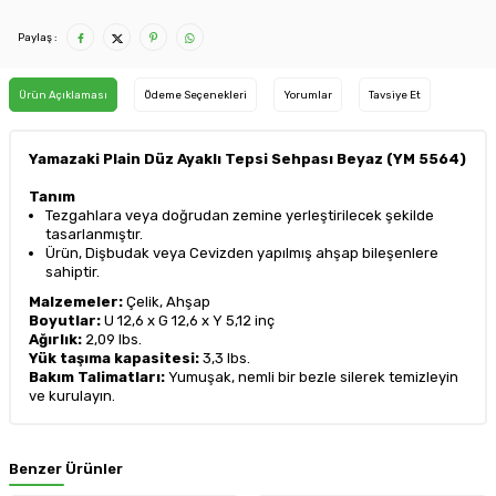
Paylaş :
Ürün Açıklaması
Ödeme Seçenekleri
Yorumlar
Tavsiye Et
Yamazaki Plain Düz Ayaklı Tepsi Sehpası Beyaz (YM 5564)
Tanım
Tezgahlara veya doğrudan zemine yerleştirilecek şekilde
tasarlanmıştır.
Ürün, Dişbudak veya Cevizden yapılmış ahşap bileşenlere
sahiptir.
Malzemeler:
Çelik, Ahşap
Boyutlar:
U 12,6 x G 12,6 x Y 5,12 inç
Ağırlık:
2,09 lbs.
Yük taşıma kapasitesi:
3,3 lbs.
Bakım Talimatları:
Yumuşak, nemli bir bezle silerek temizleyin
ve kurulayın.
Benzer Ürünler