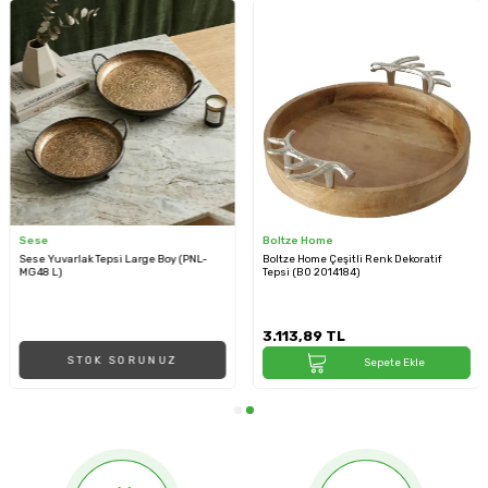
Sese
Boltze Home
Sese Yuvarlak Tepsi Large Boy (PNL-
Boltze Home Çeşitli Renk Dekoratif
MG48 L)
Tepsi (BO 2014184)
3.113,89
TL
STOK SORUNUZ
Sepete Ekle