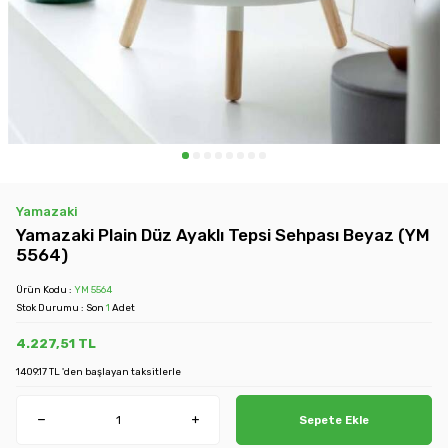
Yamazaki
Yamazaki Plain Düz Ayaklı Tepsi Sehpası Beyaz (YM
5564)
Ürün Kodu :
YM 5564
Stok Durumu : Son
1
Adet
4.227,51
TL
1409.17 TL 'den başlayan taksitlerle
Sepete Ekle