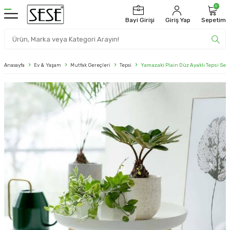
0
Bayi Girişi
Giriş Yap
Sepetim
Anasayfa
Ev & Yaşam
Mutfak Gereçleri
Tepsi
Yamazaki Plain Düz Ayaklı Tepsi Seh