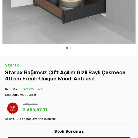
Starax
Starax Bağımsız Çift Açılım Gizli Raylı Çekmece
40 cm Frenli-Unique Wood-Antrasit
Ürün Kodu :
S-2332-UW-A
Stok Durumu :
0
Adet
4.196,40
TL
%
13
3.650,87
TL
İndirim
1216.96 TL 'den başlayan taksitlerle
Stok Sorunuz