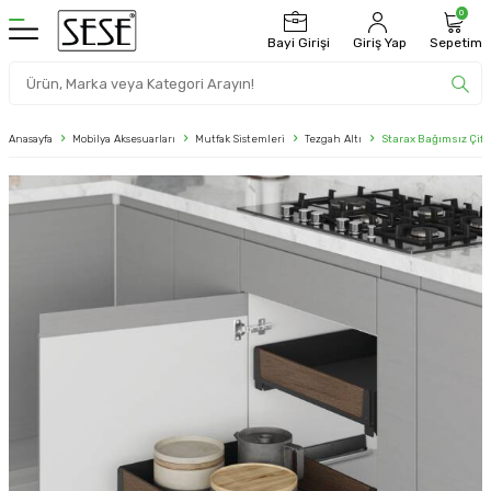
0
Bayi Girişi
Giriş Yap
Sepetim
Anasayfa
Mobilya Aksesuarları
Mutfak Sistemleri
Tezgah Altı
Starax Bağımsız Çift