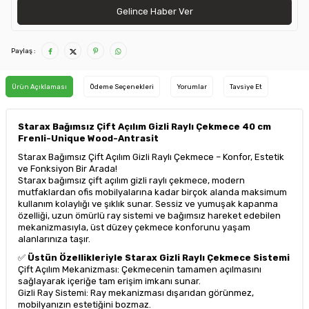
Gelince Haber Ver
Paylaş :
Ürün Açıklaması
Ödeme Seçenekleri
Yorumlar
Tavsiye Et
Starax Bağımsız Çift Açılım Gizli Raylı Çekmece 40 cm
Frenli-Unique Wood-Antrasit
Starax Bağımsız Çift Açılım Gizli Raylı Çekmece – Konfor, Estetik
ve Fonksiyon Bir Arada!
Starax bağımsız çift açılım gizli raylı çekmece, modern
mutfaklardan ofis mobilyalarına kadar birçok alanda maksimum
kullanım kolaylığı ve şıklık sunar. Sessiz ve yumuşak kapanma
özelliği, uzun ömürlü ray sistemi ve bağımsız hareket edebilen
mekanizmasıyla, üst düzey çekmece konforunu yaşam
alanlarınıza taşır.
✅
Üstün Özellikleriyle Starax Gizli Raylı Çekmece Sistemi
Çift Açılım Mekanizması: Çekmecenin tamamen açılmasını
sağlayarak içeriğe tam erişim imkanı sunar.
Gizli Ray Sistemi: Ray mekanizması dışarıdan görünmez,
mobilyanızın estetiğini bozmaz.