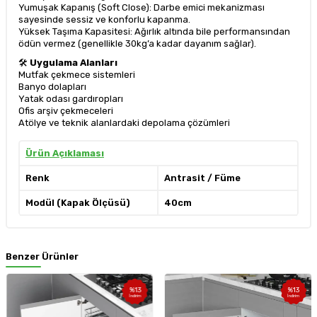
Yumuşak Kapanış (Soft Close): Darbe emici mekanizması
sayesinde sessiz ve konforlu kapanma.
Yüksek Taşıma Kapasitesi: Ağırlık altında bile performansından
ödün vermez (genellikle 30kg’a kadar dayanım sağlar).
🛠
Uygulama Alanları
Mutfak çekmece sistemleri
Banyo dolapları
Yatak odası gardıropları
Ofis arşiv çekmeceleri
Atölye ve teknik alanlardaki depolama çözümleri
Ürün Açıklaması
Renk
Antrasit / Füme
Modül (Kapak Ölçüsü)
40cm
Benzer Ürünler
%
13
%
13
İndirim
İndirim