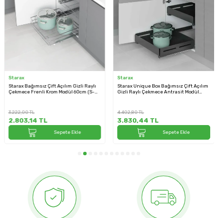
Starax
Starax
Starax Bağımsız Çift Açılım Gizli Raylı
Starax Unique Box Bağımsız Çift Açılım
Çekmece Frenli Krom Modül 60cm (S-
Gizli Raylı Çekmece Antrasit Modül
2336-C)
60cm (S-2336-UB-A)
3.222,00
TL
4.402,80
TL
2.803,14
TL
3.830,44
TL
Sepete Ekle
Sepete Ekle