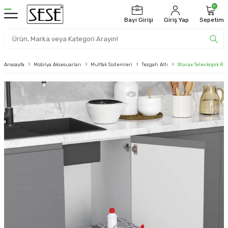
0
Bayi Girişi
Giriş Yap
Sepetim
Anasayfa
Mobilya Aksesuarları
Mutfak Sistemleri
Tezgah Altı
Starax Teleskopik Ra