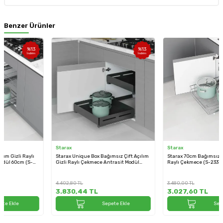
Benzer Ürünler
%
13
%
13
İndirim
İndirim
Starax
Starax
Starax Unique Box Bağımsız Çift Açılım
Starax 70cm Bağımsız Çift Açılım Gizli
Gizli Raylı Çekmece Antrasit Modül
Raylı Çekmece (S-2337-C)
60cm (S-2336-UB-A)
4.402,80
TL
3.480,00
TL
3.830,44
TL
3.027,60
TL
Sepete Ekle
Sepete Ekle