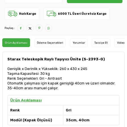
Hızlı Kargo
6000 TL Üzeri Ücretsiz Kargo
Paylaş :
Ürün Açıklaması
Ödeme Seçenekleri
Yorumlar
Tavsiye Et
Video
Starax Teleskopik Raylı Taşıyıcı Ünite (S-2393-G)
Genişlik x Derinlik x Yükseklik: 260 x 430 x 245
Taşıma Kapasitesi: 30 kg
Renk Seçenekleri: Gri - Antrasit
Otomatik çalışması için kapak genişliği 40cm ve üzeri olmalıdır.
35-40cm arası manuel çalışır.
Ürün Açıklaması
Renk
Gri
Modül (Kapak Ölçüsü)
35cm, 40cm