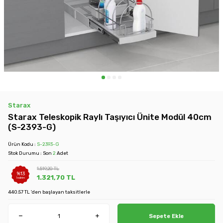
Starax
Starax Teleskopik Raylı Taşıyıcı Ünite Modül 40cm
(S-2393-G)
Ürün Kodu :
S-2393-G
Stok Durumu : Son
2
Adet
1.519,20
TL
%
13
1.321,70
TL
İndirim
440.57 TL 'den başlayan taksitlerle
Sepete Ekle