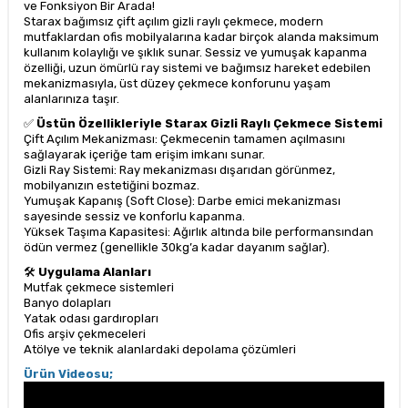
ve Fonksiyon Bir Arada!
Starax bağımsız çift açılım gizli raylı çekmece, modern
mutfaklardan ofis mobilyalarına kadar birçok alanda maksimum
kullanım kolaylığı ve şıklık sunar. Sessiz ve yumuşak kapanma
özelliği, uzun ömürlü ray sistemi ve bağımsız hareket edebilen
mekanizmasıyla, üst düzey çekmece konforunu yaşam
alanlarınıza taşır.
✅
Üstün Özellikleriyle Starax Gizli Raylı Çekmece Sistemi
Çift Açılım Mekanizması: Çekmecenin tamamen açılmasını
sağlayarak içeriğe tam erişim imkanı sunar.
Gizli Ray Sistemi: Ray mekanizması dışarıdan görünmez,
mobilyanızın estetiğini bozmaz.
Yumuşak Kapanış (Soft Close): Darbe emici mekanizması
sayesinde sessiz ve konforlu kapanma.
Yüksek Taşıma Kapasitesi: Ağırlık altında bile performansından
ödün vermez (genellikle 30kg’a kadar dayanım sağlar).
🛠
Uygulama Alanları
Mutfak çekmece sistemleri
Banyo dolapları
Yatak odası gardıropları
Ofis arşiv çekmeceleri
Atölye ve teknik alanlardaki depolama çözümleri
Ürün Videosu;