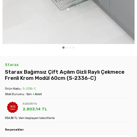
Starax
Starax Bağımsız Çift Açılım Gizli Raylı Çekmece
Frenli Krom Modül 60cm (S-2336-C)
Ürün Kodu :
S-2336-C
Stok Durumu : Son
4
Adet
3.222,00
TL
%
13
2.803,14
TL
İndirim
934.38 TL 'den başlayan taksitlerle
Seçenekler