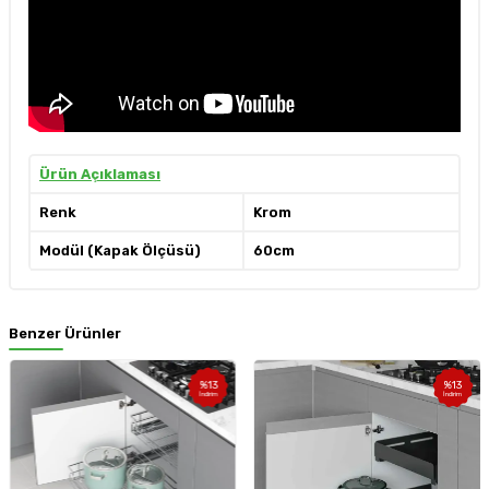
Ürün Açıklaması
Renk
Krom
Modül (Kapak Ölçüsü)
60cm
Benzer Ürünler
%
13
%
13
İndirim
İndirim