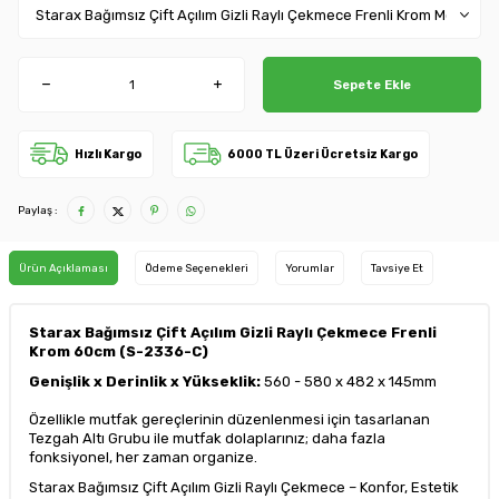
Sepete Ekle
Hızlı Kargo
6000 TL Üzeri Ücretsiz Kargo
Paylaş :
Ürün Açıklaması
Ödeme Seçenekleri
Yorumlar
Tavsiye Et
Starax Bağımsız Çift Açılım Gizli Raylı Çekmece Frenli
Krom 60cm (S-2336-C)
Genişlik x Derinlik x Yükseklik:
560 - 580 x 482 x 145mm
Özellikle mutfak gereçlerinin düzenlenmesi için tasarlanan
Tezgah Altı Grubu ile mutfak dolaplarınız; daha fazla
fonksiyonel, her zaman organize.
Starax Bağımsız Çift Açılım Gizli Raylı Çekmece – Konfor, Estetik