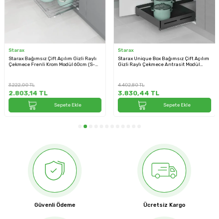
Starax
Starax
Starax Bağımsız Çift Açılım Gizli Raylı
Starax Unique Box Bağımsız Çift Açılım
Çekmece Frenli Krom Modül 60cm (S-
Gizli Raylı Çekmece Antrasit Modül
2336-C)
60cm (S-2336-UB-A)
3.222,00
TL
4.402,80
TL
2.803,14
TL
3.830,44
TL
Sepete Ekle
Sepete Ekle
Güvenli Ödeme
Ücretsiz Kargo