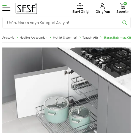
0
Bayi Girişi
Giriş Yap
Sepetim
Anasayfa
Mobilya Aksesuarları
Mutfak Sistemleri
Tezgah Altı
Starax Bağımsız Çift